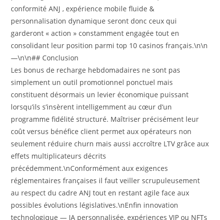
conformité ANJ , expérience mobile fluide &
personnalisation dynamique seront donc ceux qui
garderont « action » constamment engagée tout en
consolidant leur position parmi top 10 casinos français.\n\n
—\n\n## Conclusion
Les bonus de recharge hebdomadaires ne sont pas
simplement un outil promotionnel ponctuel mais
constituent désormais un levier économique puissant
lorsqu’ils s’insèrent intelligemment au cœur d’un
programme fidélité structuré. Maîtriser précisément leur
coût versus bénéfice client permet aux opérateurs non
seulement réduire churn mais aussi accroître LTV grâce aux
effets multiplicateurs décrits
précédemment.\nConformément aux exigences
réglementaires françaises il faut veiller scrupuleusement
au respect du cadre ANJ tout en restant agile face aux
possibles évolutions législatives.\nEnfin innovation
technologique — IA personnalisée, expériences VIP ou NFTs