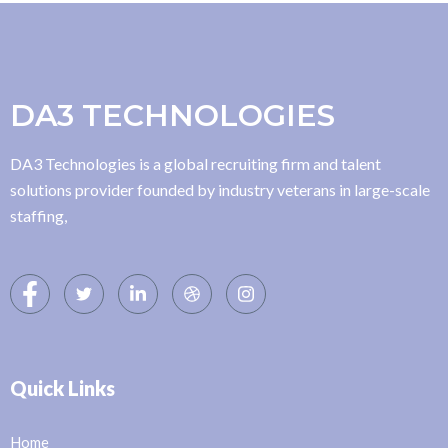
DA3 TECHNOLOGIES
DA3 Technologies is a global recruiting firm and talent
solutions provider founded by industry veterans in large-scale
staffing,
Quick Links
Home