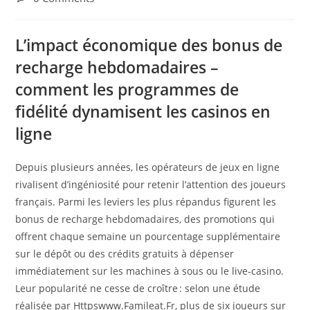
L’impact économique des bonus de
recharge hebdomadaires –
comment les programmes de
fidélité dynamisent les casinos en
ligne
Depuis plusieurs années, les opérateurs de jeux en ligne
rivalisent d’ingéniosité pour retenir l’attention des joueurs
français. Parmi les leviers les plus répandus figurent les
bonus de recharge hebdomadaires, des promotions qui
offrent chaque semaine un pourcentage supplémentaire
sur le dépôt ou des crédits gratuits à dépenser
immédiatement sur les machines à sous ou le live‑casino.
Leur popularité ne cesse de croître : selon une étude
réalisée par Httpswww.Famileat.Fr, plus de six joueurs sur