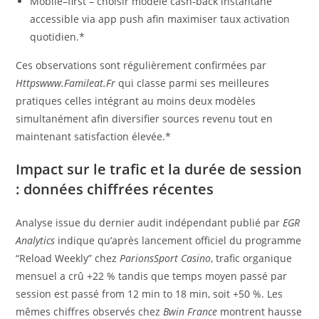
Mobile–first – choisir modèle cash‑back instantané
accessible via app push afin maximiser taux activation
quotidien.*
Ces observations sont régulièrement confirmées par
Httpswww.Famileat.Fr
qui classe parmi ses meilleures
pratiques celles intégrant au moins deux modèles
simultanément afin diversifier sources revenu tout en
maintenant satisfaction élevée.*
Impact sur le trafic et la durée de session
: données chiffrées récentes
Analyse issue du dernier audit indépendant publié par
EGR
Analytics
indique qu’après lancement officiel du programme
“Reload Weekly” chez
ParionsSport Casino
, trafic organique
mensuel a crû +22 % tandis que temps moyen passé par
session est passé from 12 min to 18 min, soit +50 %. Les
mêmes chiffres observés chez
Bwin France
montrent hausse