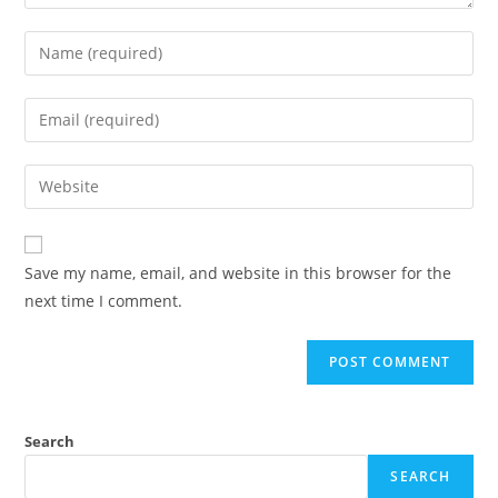
Save my name, email, and website in this browser for the
next time I comment.
Search
SEARCH