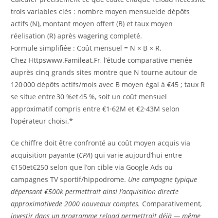
trois variables clés : nombre moyen mensuelde dépôts
actifs (N), montant moyen offert (B) et taux moyen
réelisation (R) après wagering completé.
Formule simplifiée : Coût mensuel = N × B × R.
Chez Httpswww.Famileat.Fr, l’étude comparative menée
auprès cinq grands sites montre que N tourne autour de
120 000 dépôts actifs/mois avec B moyen égal à €45 ; taux R
se situe entre 30 %et 45 %, soit un coût mensuel
approximatif compris entre €1·62M et €2·43M selon
l’opérateur choisi.*
Ce chiffre doit être confronté au coût moyen acquis via
acquisition payante (
CPA
) qui varie aujourd’hui entre
€150et€250 selon que l’on cible via Google Ads ou
campagnes TV sportif/hippodrome.
Une campagne typique
dépensant €500k permettrait ainsi l’acquisition directe
approximativede 2000 nouveaux comptes.
Comparativement
,
investir dans un programme reload permettrait déjà — même