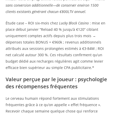
sans conversion additionnelle—de conserver environ ​1500​
clients existants générant chacun €800LTV annuel.
Étude case – ROI six‑mois chez
Lucky Block Casino
: mise en
place début janvier “Reload 40 % jusqu’à €120” ciblant
uniquement comptes actifs depuis plus trois mois →
dépenses totales BONUS = €960k ; revenus additionnels
attribués aux sessions prolongées estimés à €3·84M ; ROI
net calculé autour 300 %. Ces résultats confirment qu’un
budget dédié aux recharges régulières agit comme levier
efficace bien supérieur au simple CPA publicitaire.*
Valeur perçue par le joueur : psychologie
des récompenses fréquentes
Le cerveau humain répond fortement aux stimulations
fréquentes grâce à ce qu’on appelle « effet fréquence ».
Recevoir chaque semaine quelque chose qui renforce