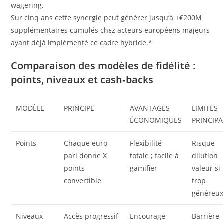
wagering.
Sur cinq ans cette synergie peut générer jusqu’à +€200M
supplémentaires cumulés chez acteurs européens majeurs
ayant déjà implémenté ce cadre hybride.*
Comparaison des modèles de fidélité :
points, niveaux et cash‑backs
MODÈLE
PRINCIPE
AVANTAGES
LIMITES
ÉCONOMIQUES
PRINCIPA
Points
Chaque euro
Flexibilité
Risque
pari donne X
totale ; facile à
dilution
points
gamifier
valeur si
convertible
trop
généreu
Niveaux
Accès progressif
Encourage
Barrière