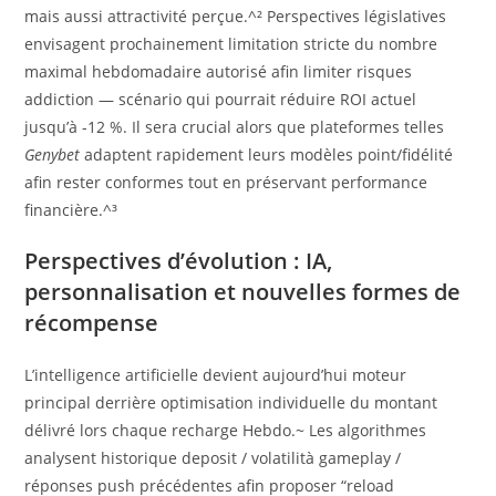
mais aussi attractivité perçue.^² Perspectives législatives
envisagent prochainement limitation stricte du nombre
maximal hebdomadaire autorisé afin limiter risques
addiction — scénario qui pourrait réduire ROI actuel
jusqu’à -12 %. Il sera crucial alors que plateformes telles
Genybet
adaptent rapidement leurs modèles point/fidélité
afin rester conformes tout en préservant performance
financière.^³
Perspectives d’évolution : IA,
personnalisation et nouvelles formes de
récompense
L’intelligence artificielle devient aujourd’hui moteur
principal derrière optimisation individuelle du montant
délivré lors chaque recharge Hebdo.~ Les algorithmes
analysent historique deposit / volatilità gameplay /
réponses push précédentes afin proposer “reload