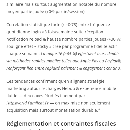
similaire mais surtout augmentation notable du nombre
moyen partie jouée (+0·9 partie/session).
Corrélation statistique forte (r =0·78) entre fréquence
quotidienne login >3 fois/semaine suite réception
notification reload & hausse nombre parties jouées (>30 %)
souligne effet « sticky » créé par programme fidélité actif
chaque semaine.
La majorité (>65 %) effectuent leurs dépôts
via méthodes rapides mobiles telles que Apple Pay ou PayPal®,
renforçant lien entre rapidité paiement & engagement continu.
Ces tendances confirment qu’en alignant stratégie
marketing autour recharges Hebdo & expérience mobile
fluide — deux axes étudiés finement par
Httpsworld.Famileat.Fr
— on maximise non seulement
acquisition mais surtout monétisation durable.*
Réglementation et contraintes fiscales