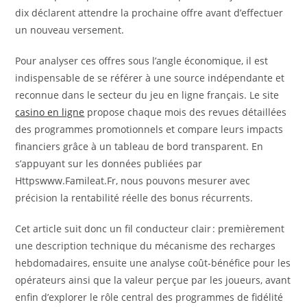
dix déclarent attendre la prochaine offre avant d’effectuer
un nouveau versement.
Pour analyser ces offres sous l’angle économique, il est
indispensable de se référer à une source indépendante et
reconnue dans le secteur du jeu en ligne français. Le site
casino en ligne
propose chaque mois des revues détaillées
des programmes promotionnels et compare leurs impacts
financiers grâce à un tableau de bord transparent. En
s’appuyant sur les données publiées par
Httpswww.Famileat.Fr, nous pouvons mesurer avec
précision la rentabilité réelle des bonus récurrents.
Cet article suit donc un fil conducteur clair : premièrement
une description technique du mécanisme des recharges
hebdomadaires, ensuite une analyse coût‑bénéfice pour les
opérateurs ainsi que la valeur perçue par les joueurs, avant
enfin d’explorer le rôle central des programmes de fidélité