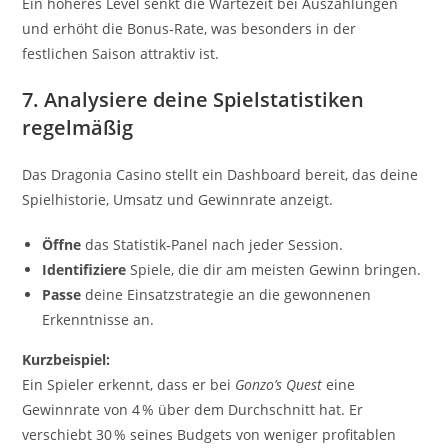
Ein höheres Level senkt die Wartezeit bei Auszahlungen
und erhöht die Bonus‑Rate, was besonders in der
festlichen Saison attraktiv ist.
7. Analysiere deine Spielstatistiken
regelmäßig
Das Dragonia Casino stellt ein Dashboard bereit, das deine
Spielhistorie, Umsatz und Gewinnrate anzeigt.
Öffne
das Statistik‑Panel nach jeder Session.
Identifiziere
Spiele, die dir am meisten Gewinn bringen.
Passe
deine Einsatzstrategie an die gewonnenen
Erkenntnisse an.
Kurzbeispiel:
Ein Spieler erkennt, dass er bei
Gonzo’s Quest
eine
Gewinnrate von 4 % über dem Durchschnitt hat. Er
verschiebt 30 % seines Budgets von weniger profitablen