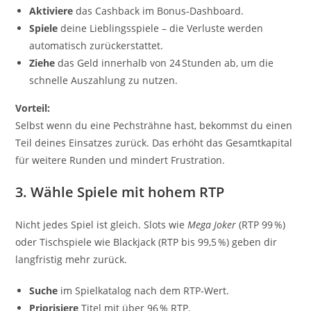
Aktiviere
das Cashback im Bonus‑Dashboard.
Spiele
deine Lieblingsspiele – die Verluste werden
automatisch zurückerstattet.
Ziehe
das Geld innerhalb von 24 Stunden ab, um die
schnelle Auszahlung zu nutzen.
Vorteil:
Selbst wenn du eine Pechsträhne hast, bekommst du einen
Teil deines Einsatzes zurück. Das erhöht das Gesamtkapital
für weitere Runden und mindert Frustration.
3. Wähle Spiele mit hohem RTP
Nicht jedes Spiel ist gleich. Slots wie
Mega Joker
(RTP 99 %)
oder Tischspiele wie Blackjack (RTP bis 99,5 %) geben dir
langfristig mehr zurück.
Suche
im Spielkatalog nach dem RTP‑Wert.
Priorisiere
Titel mit über 96 % RTP.