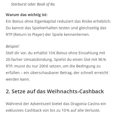
Starburst
oder
Book of Ra
.
Warum das wichtig ist:
Ein Bonus ohne Eigenkapital reduziert das Risiko erheblich.
Du kannst das Spielverhalten testen und gleichzeitig das
RTP (Return to Player) der Spiele kennenlernen.
Beispiel:
Stell dir vor, du erhältst 10 € Bonus ohne Einzahlung mit
20‑facher Umsatzbindung. Spielst du einen Slot mit 96 %
RTP, musst du nur 200 € setzen, um die Bedingung zu
erfüllen – ein überschaubarer Betrag, der schnell erreicht
werden kann.
2. Setze auf das Weihnachts‑Cashback
Während der Adventszeit bietet das Dragonia Casino ein
exklusives Cashback von bis zu 10 % auf alle Verluste.