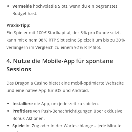
Vermeide
hochvolatile Slots, wenn du ein begrenztes
Budget hast.
Praxis-Tipp:
Ein Spieler mit 100 € Startkapital, der 5 % pro Runde setzt,
kann mit einem 98 % RTP Slot seine Spielzeit um bis zu 30 %
verlängern im Vergleich zu einem 92 % RTP Slot.
4. Nutze die Mobile‑App für spontane
Sessions
Das Dragonia Casino bietet eine mobil‑optimierte Webseite
und eine native App für iOS und Android.
Installiere
die App, um jederzeit zu spielen.
Profitiere
von Push‑Benachrichtigungen über exklusive
Bonus‑Aktionen.
Spiele
im Zug oder in der Warteschlange – jede Minute