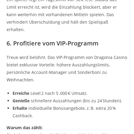
Limit erreicht ist, wird die Einzahlung blockiert, aber er
kann weiterhin mit vorhandenen Mitteln spielen. Das
verhindert Überschuldung und hält den Spielspaß
erhalten.
6. Profitiere vom VIP‑Programm
Treue wird belohnt. Das VIP‑Programm von Dragonia Casino
bietet exklusive Vorteile: höhere Auszahlungslimits,
persönliche Account‑Manager und Sonderboni zu
Weihnachten.
Erreiche
Level 2 nach 5 .000 € Umsatz.
Genieße
schnellere Auszahlungen (bis zu 24 Stunden).
Erhalte
individuelle Bonusangebote, z. B. extra 20 %
Cashback.
Warum das zählt: