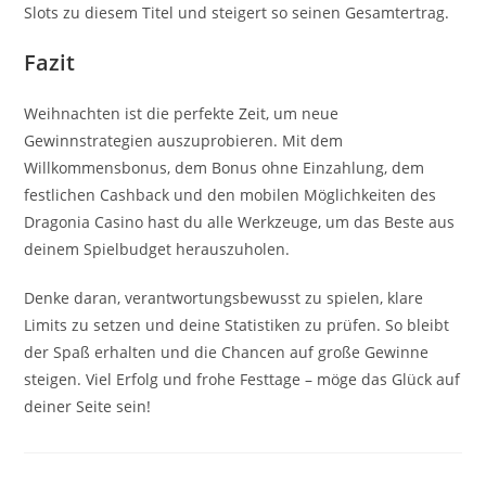
Slots zu diesem Titel und steigert so seinen Gesamtertrag.
Fazit
Weihnachten ist die perfekte Zeit, um neue
Gewinnstrategien auszuprobieren. Mit dem
Willkommensbonus, dem Bonus ohne Einzahlung, dem
festlichen Cashback und den mobilen Möglichkeiten des
Dragonia Casino hast du alle Werkzeuge, um das Beste aus
deinem Spielbudget herauszuholen.
Denke daran, verantwortungsbewusst zu spielen, klare
Limits zu setzen und deine Statistiken zu prüfen. So bleibt
der Spaß erhalten und die Chancen auf große Gewinne
steigen. Viel Erfolg und frohe Festtage – möge das Glück auf
deiner Seite sein!