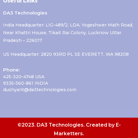
Useful Links
DA3 Technologies
India Headquarter: LIG-489/2, LDA, Yogeshwer Math Road,
Near Khattri House, Tikait Rai Colony, Lucknow Uttar
Pradesh – 226017
US Headquarter: 2820 93RD PL SE EVERETT, WA 98208
Phone:
425-320-4748 USA
9335-560-861 INDIA
dushyant@da3technologies.com
©2023. DA3 Technologies.
Created by E-
Marketters.