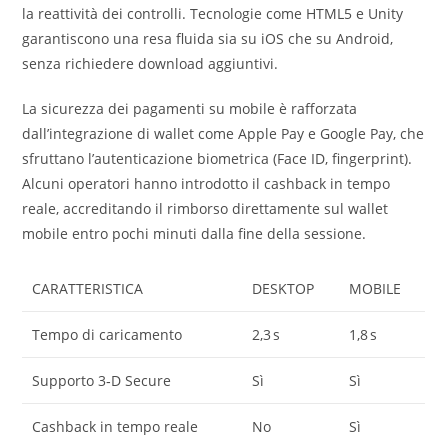
la reattività dei controlli. Tecnologie come HTML5 e Unity
garantiscono una resa fluida sia su iOS che su Android,
senza richiedere download aggiuntivi.
La sicurezza dei pagamenti su mobile è rafforzata
dall’integrazione di wallet come Apple Pay e Google Pay, che
sfruttano l’autenticazione biometrica (Face ID, fingerprint).
Alcuni operatori hanno introdotto il cashback in tempo
reale, accreditando il rimborso direttamente sul wallet
mobile entro pochi minuti dalla fine della sessione.
CARATTERISTICA
DESKTOP
MOBILE
Tempo di caricamento
2,3 s
1,8 s
Supporto 3‑D Secure
Sì
Sì
Cashback in tempo reale
No
Sì