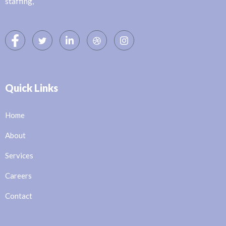
staffing,
Quick Links
Home
About
Services
Careers
Contact