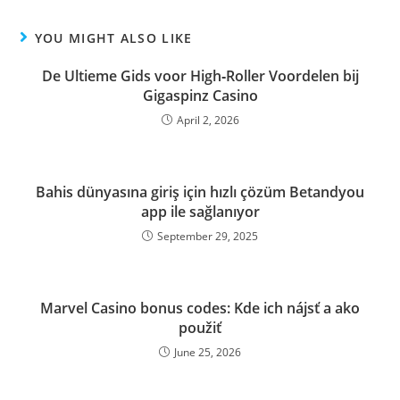
YOU MIGHT ALSO LIKE
De Ultieme Gids voor High‑Roller Voordelen bij
Gigaspinz Casino
April 2, 2026
Bahis dünyasına giriş için hızlı çözüm Betandyou
app ile sağlanıyor
September 29, 2025
Marvel Casino bonus codes: Kde ich nájsť a ako
použiť
June 25, 2026