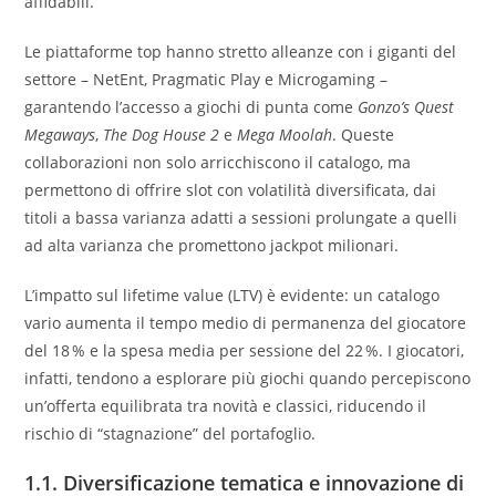
affidabili.
Le piattaforme top hanno stretto alleanze con i giganti del
settore – NetEnt, Pragmatic Play e Microgaming –
garantendo l’accesso a giochi di punta come
Gonzo’s Quest
Megaways
,
The Dog House 2
e
Mega Moolah
. Queste
collaborazioni non solo arricchiscono il catalogo, ma
permettono di offrire slot con volatilità diversificata, dai
titoli a bassa varianza adatti a sessioni prolungate a quelli
ad alta varianza che promettono jackpot milionari.
L’impatto sul lifetime value (LTV) è evidente: un catalogo
vario aumenta il tempo medio di permanenza del giocatore
del 18 % e la spesa media per sessione del 22 %. I giocatori,
infatti, tendono a esplorare più giochi quando percepiscono
un’offerta equilibrata tra novità e classici, riducendo il
rischio di “stagnazione” del portafoglio.
1.1. Diversificazione tematica e innovazione di