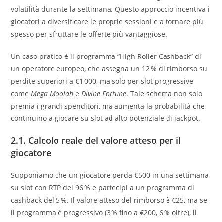
volatilità durante la settimana. Questo approccio incentiva i
giocatori a diversificare le proprie sessioni e a tornare più
spesso per sfruttare le offerte più vantaggiose.
Un caso pratico è il programma “High Roller Cashback” di
un operatore europeo, che assegna un 12 % di rimborso su
perdite superiori a €1 000, ma solo per slot progressive
come
Mega Moolah
e
Divine Fortune
. Tale schema non solo
premia i grandi spenditori, ma aumenta la probabilità che
continuino a giocare su slot ad alto potenziale di jackpot.
2.1. Calcolo reale del valore atteso per il
giocatore
Supponiamo che un giocatore perda €500 in una settimana
su slot con RTP del 96 % e partecipi a un programma di
cashback del 5 %. Il valore atteso del rimborso è €25, ma se
il programma è progressivo (3 % fino a €200, 6 % oltre), il