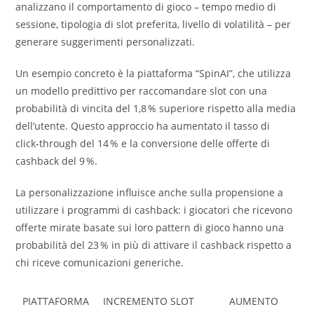
analizzano il comportamento di gioco – tempo medio di
sessione, tipologia di slot preferita, livello di volatilità – per
generare suggerimenti personalizzati.
Un esempio concreto è la piattaforma “SpinAI”, che utilizza
un modello predittivo per raccomandare slot con una
probabilità di vincita del 1,8 % superiore rispetto alla media
dell’utente. Questo approccio ha aumentato il tasso di
click‑through del 14 % e la conversione delle offerte di
cashback del 9 %.
La personalizzazione influisce anche sulla propensione a
utilizzare i programmi di cashback: i giocatori che ricevono
offerte mirate basate sui loro pattern di gioco hanno una
probabilità del 23 % in più di attivare il cashback rispetto a
chi riceve comunicazioni generiche.
PIATTAFORMA
INCREMENTO SLOT
AUMENTO