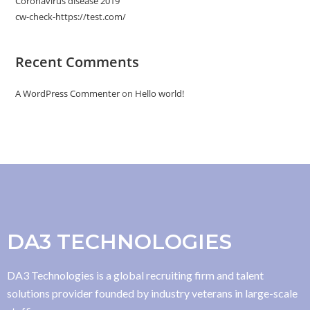
Coronavirus disease 2019
cw-check-https://test.com/
Recent Comments
A WordPress Commenter
on
Hello world!
DA3 TECHNOLOGIES
DA3 Technologies is a global recruiting firm and talent
solutions provider founded by industry veterans in large-scale