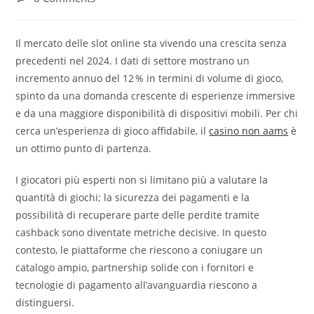
Il mercato delle slot online sta vivendo una crescita senza
precedenti nel 2024. I dati di settore mostrano un
incremento annuo del 12 % in termini di volume di gioco,
spinto da una domanda crescente di esperienze immersive
e da una maggiore disponibilità di dispositivi mobili. Per chi
cerca un’esperienza di gioco affidabile, il
casino non aams
è
un ottimo punto di partenza.
I giocatori più esperti non si limitano più a valutare la
quantità di giochi; la sicurezza dei pagamenti e la
possibilità di recuperare parte delle perdite tramite
cashback sono diventate metriche decisive. In questo
contesto, le piattaforme che riescono a coniugare un
catalogo ampio, partnership solide con i fornitori e
tecnologie di pagamento all’avanguardia riescono a
distinguersi.