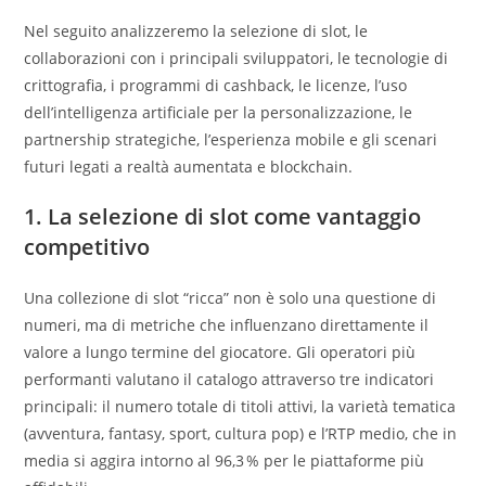
Nel seguito analizzeremo la selezione di slot, le
collaborazioni con i principali sviluppatori, le tecnologie di
crittografia, i programmi di cashback, le licenze, l’uso
dell’intelligenza artificiale per la personalizzazione, le
partnership strategiche, l’esperienza mobile e gli scenari
futuri legati a realtà aumentata e blockchain.
1. La selezione di slot come vantaggio
competitivo
Una collezione di slot “ricca” non è solo una questione di
numeri, ma di metriche che influenzano direttamente il
valore a lungo termine del giocatore. Gli operatori più
performanti valutano il catalogo attraverso tre indicatori
principali: il numero totale di titoli attivi, la varietà tematica
(avventura, fantasy, sport, cultura pop) e l’RTP medio, che in
media si aggira intorno al 96,3 % per le piattaforme più