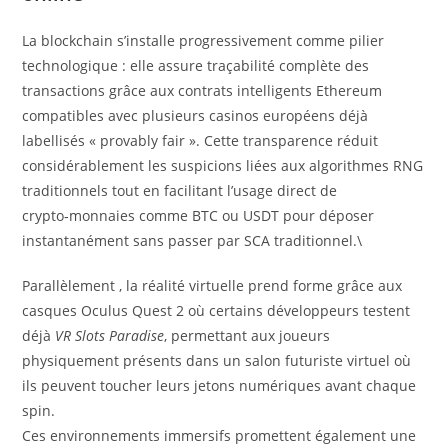
La blockchain s’installe progressivement comme pilier
technologique : elle assure traçabilité complète des
transactions grâce aux contrats intelligents Ethereum
compatibles avec plusieurs casinos européens déjà
labellisés « provably fair ». Cette transparence réduit
considérablement les suspicions liées aux algorithmes RNG
traditionnels tout en facilitant l’usage direct de
crypto‑monnaies comme BTC ou USDT pour déposer
instantanément sans passer par SCA traditionnel.\
Parallèlement , la réalité virtuelle prend forme grâce aux
casques Oculus Quest 2 où certains développeurs testent
déjà
VR Slots Paradise
, permettant aux joueurs
physiquement présents dans un salon futuriste virtuel où
ils peuvent toucher leurs jetons numériques avant chaque
spin.
Ces environnements immersifs promettent également une