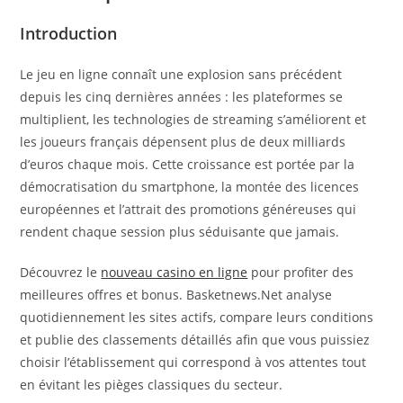
Introduction
Le jeu en ligne connaît une explosion sans précédent
depuis les cinq dernières années : les plateformes se
multiplient, les technologies de streaming s’améliorent et
les joueurs français dépensent plus de deux milliards
d’euros chaque mois. Cette croissance est portée par la
démocratisation du smartphone, la montée des licences
européennes et l’attrait des promotions généreuses qui
rendent chaque session plus séduisante que jamais.
Découvrez le
nouveau casino en ligne
pour profiter des
meilleures offres et bonus. Basketnews.Net analyse
quotidiennement les sites actifs, compare leurs conditions
et publie des classements détaillés afin que vous puissiez
choisir l’établissement qui correspond à vos attentes tout
en évitant les pièges classiques du secteur.