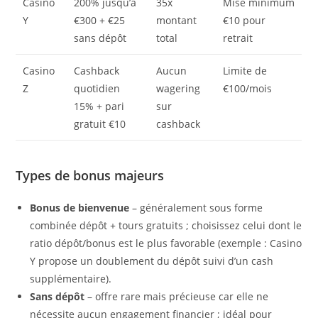
Casino
200% jusqu’à
35x
Mise minimum
Y
€300 + €25
montant
€10 pour
sans dépôt
total
retrait
Casino
Cashback
Aucun
Limite de
Z
quotidien
wagering
€100/mois
15% + pari
sur
gratuit €10
cashback
Types de bonus majeurs
Bonus de bienvenue
– généralement sous forme
combinée dépôt + tours gratuits ; choisissez celui dont le
ratio dépôt/bonus est le plus favorable (exemple : Casino
Y propose un doublement du dépôt suivi d’un cash
supplémentaire).
Sans dépôt
– offre rare mais précieuse car elle ne
nécessite aucun engagement financier ; idéal pour