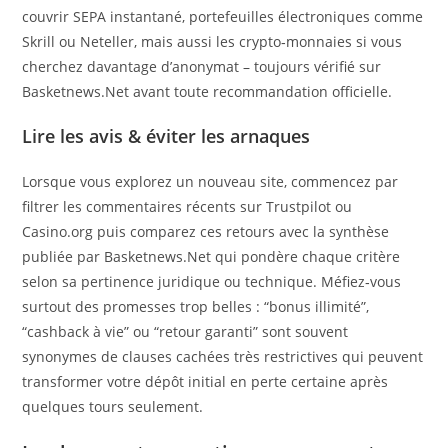
couvrir SEPA instantané, portefeuilles électroniques comme
Skrill ou Neteller, mais aussi les crypto‑monnaies si vous
cherchez davantage d’anonymat – toujours vérifié sur
Basketnews.Net avant toute recommandation officielle.
Lire les avis & éviter les arnaques
Lorsque vous explorez un nouveau site, commencez par
filtrer les commentaires récents sur Trustpilot ou
Casino.org puis comparez ces retours avec la synthèse
publiée par Basketnews.Net qui pondère chaque critère
selon sa pertinence juridique ou technique. Méfiez‑vous
surtout des promesses trop belles : “bonus illimité”,
“cashback à vie” ou “retour garanti” sont souvent
synonymes de clauses cachées très restrictives qui peuvent
transformer votre dépôt initial en perte certaine après
quelques tours seulement.