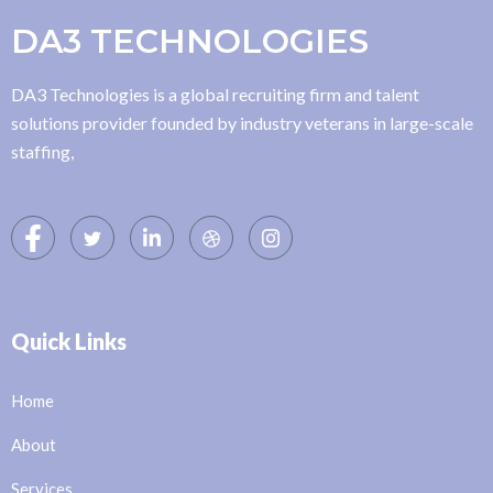
DA3 TECHNOLOGIES
DA3 Technologies is a global recruiting firm and talent
solutions provider founded by industry veterans in large-scale
staffing,
Quick Links
Home
About
Services