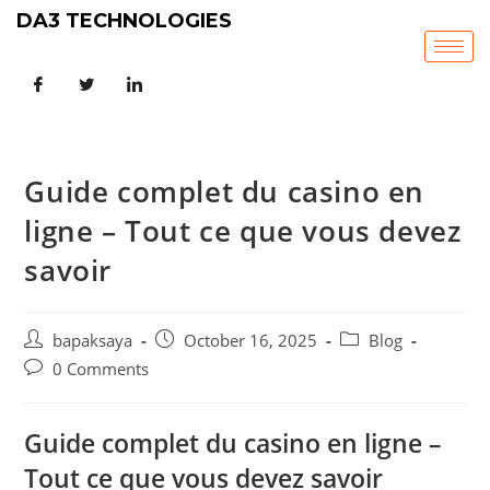
DA3 TECHNOLOGIES
Guide complet du casino en
ligne – Tout ce que vous devez
savoir
bapaksaya
October 16, 2025
Blog
0 Comments
Guide complet du casino en ligne –
Tout ce que vous devez savoir