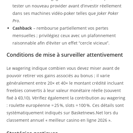
tester un nouveau provider avant d’investir réellement
dans ses machines vidéo‑poker telles que
Joker Poker
Pro
.
Cashback
– rembourse partiellement vos pertes
mensuelles ; privilégiez ceux avec un plafonnement
raisonnable afin d’éviter un effet “cercle vicieux”.
Conditions de mise à surveiller attentivement
Le wagering indique combien vous devez miser avant de
pouvoir retirer vos gains associés au bonus ; il varie
généralement entre 20× et 40× le montant crédité incluant
freebies convertis à leur valeur monétaire réelle (souvent
fixé à €0,10). Vérifiez également la contribution au wagering
: roulette européenne = 25 %, slots = 100 %. Ces détails sont
systématiquement indiqués sur Basketnews.Net lors du
classement annuel « meilleur casino en ligne 2026 ».