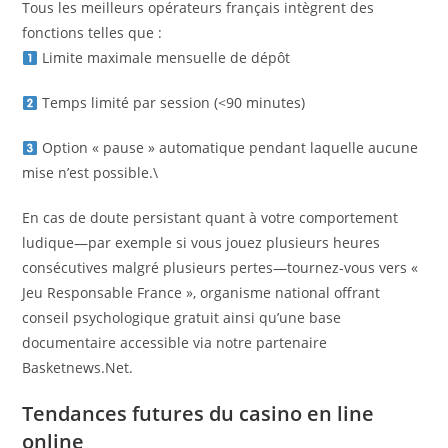
Tous les meilleurs opérateurs français intègrent des
fonctions telles que :
Limite maximale mensuelle de dépôt
Temps limité par session (<90 minutes)
Option « pause » automatique pendant laquelle aucune
mise n’est possible.\
En cas de doute persistant quant à votre comportement
ludique—par exemple si vous jouez plusieurs heures
consécutives malgré plusieurs pertes—tournez-vous vers «
Jeu Responsable France », organisme national offrant
conseil psychologique gratuit ainsi qu’une base
documentaire accessible via notre partenaire
Basketnews.Net.
Tendances futures du casino en line​
online​