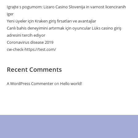
Igrajte s pogumom: Lizaro Casino Slovenija in varnost licenciranih
iger
Yeni üyeler için Kraken giriş fırsatları ve avantajlar
Canlı bahis deneyimini artırmak için oyuncular Lüks casino giriş
adresini tercih ediyor
Coronavirus disease 2019
cw-check-https://test.com/
Recent Comments
A WordPress Commenter
on
Hello world!