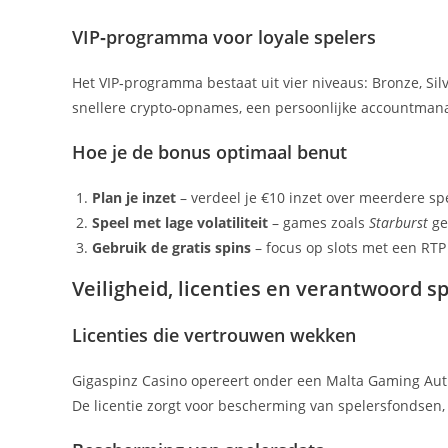
VIP‑programma voor loyale spelers
Het VIP‑programma bestaat uit vier niveaus: Bronze, Silv
snellere crypto‑opnames, een persoonlijke accountmanag
Hoe je de bonus optimaal benut
Plan je inzet
– verdeel je €10 inzet over meerdere spe
Speel met lage volatiliteit
– games zoals
Starburst
ge
Gebruik de gratis spins
– focus op slots met een RTP
Veiligheid, licenties en verantwoord s
Licenties die vertrouwen wekken
Gigaspinz Casino opereert onder een Malta Gaming Auth
De licentie zorgt voor bescherming van spelersfondsen,