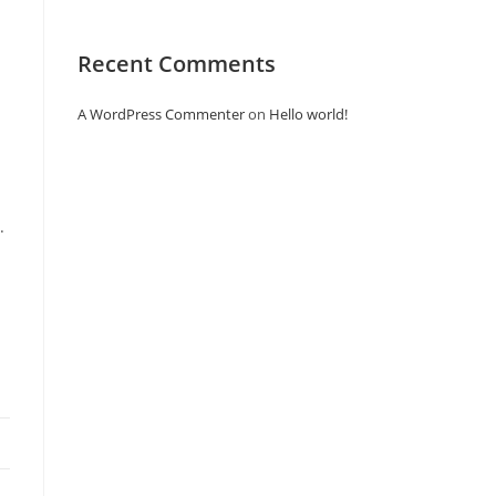
Recent Comments
A WordPress Commenter
on
Hello world!
.