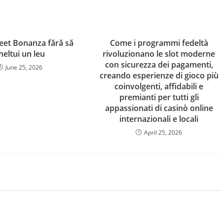
eet Bonanza fără să
Come i programmi fedeltà
heltui un leu
rivoluzionano le slot moderne
con sicurezza dei pagamenti,
June 25, 2026
creando esperienze di gioco più
coinvolgenti, affidabili e
premianti per tutti gli
appassionati di casinò online
internazionali e locali
April 25, 2026