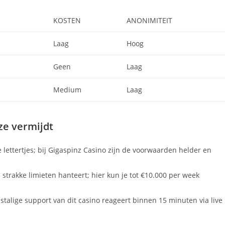
KOSTEN
ANONIMITEIT
Laag
Hoog
Geen
Laag
Medium
Laag
ze vermijdt
e lettertjes; bij Gigaspinz Casino zijn de voorwaarden helder en
 strakke limieten hanteert; hier kun je tot €10.000 per week
talige support van dit casino reageert binnen 15 minuten via live