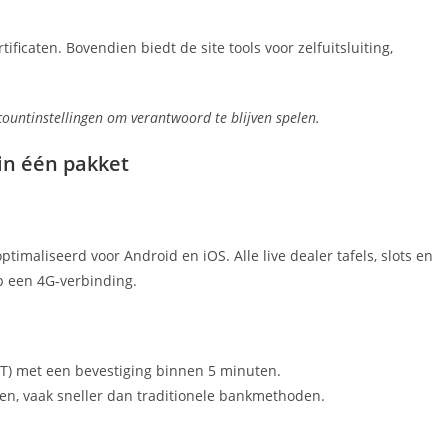
ficaten. Bovendien biedt de site tools voor zelfuitsluiting,
accountinstellingen om verantwoord te blijven spelen.
in één pakket
timaliseerd voor Android en iOS. Alle live dealer tafels, slots en
op een 4G‑verbinding.
SDT) met een bevestiging binnen 5 minuten.
en, vaak sneller dan traditionele bankmethoden.