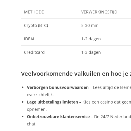
METHODE
VERWERKINGSTIJD
Crypto (BTC)
5‑30 min
iDEAL
1‑2 dagen
Creditcard
1‑3 dagen
Veelvoorkomende valkuilen en hoe je 
Verborgen bonusvoorwaarden
– Lees altijd de klein
overzichtelijk.
Lage uitbetalingslimieten
– Kies een casino dat geen
opnemen.
Onbetrouwbare klantenservice
– De 24/7 Nederlands
chat.