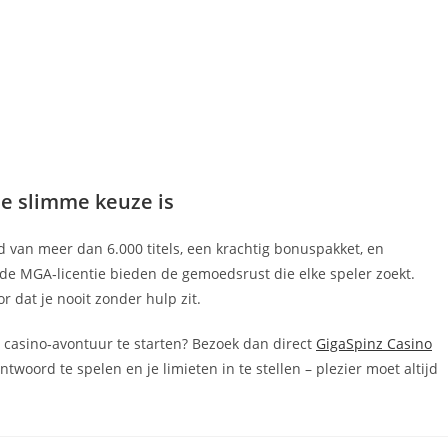
e slimme keuze is
 van meer dan 6.000 titels, een krachtig bonuspakket, en
 de MGA‑licentie bieden de gemoedsrust die elke speler zoekt.
 dat je nooit zonder hulp zit.
ne casino‑avontuur te starten? Bezoek dan direct
GigaSpinz Casino
woord te spelen en je limieten in te stellen – plezier moet altijd