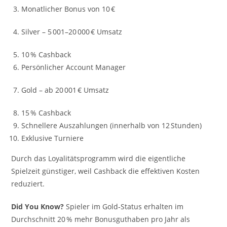
Monatlicher Bonus von 10 €
Silver – 5 001–20 000 € Umsatz
10 % Cashback
Persönlicher Account Manager
Gold – ab 20 001 € Umsatz
15 % Cashback
Schnellere Auszahlungen (innerhalb von 12 Stunden)
Exklusive Turniere
Durch das Loyalitätsprogramm wird die eigentliche
Spielzeit günstiger, weil Cashback die effektiven Kosten
reduziert.
Did You Know?
Spieler im Gold‑Status erhalten im
Durchschnitt 20 % mehr Bonusguthaben pro Jahr als