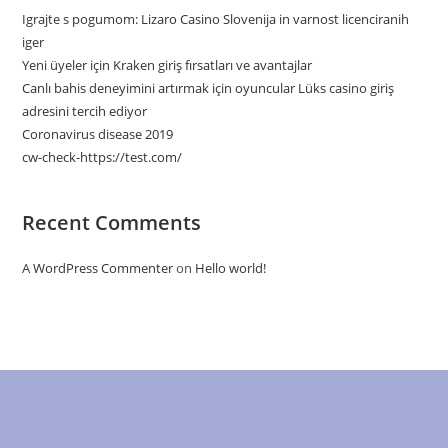
Igrajte s pogumom: Lizaro Casino Slovenija in varnost licenciranih
iger
Yeni üyeler için Kraken giriş fırsatları ve avantajlar
Canlı bahis deneyimini artırmak için oyuncular Lüks casino giriş
adresini tercih ediyor
Coronavirus disease 2019
cw-check-https://test.com/
Recent Comments
A WordPress Commenter
on
Hello world!