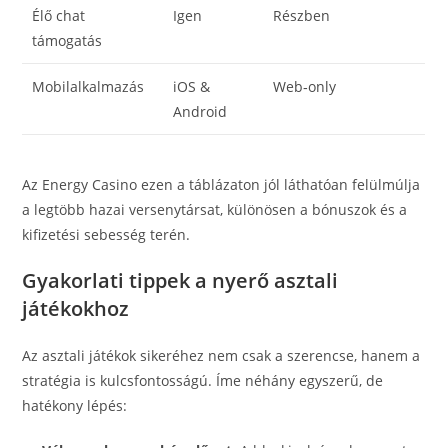
Élő chat
Igen
Részben
támogatás
Mobilalkalmazás
iOS &
Web‑only
Android
Az Energy Casino ezen a táblázaton jól láthatóan felülmúlja
a legtöbb hazai versenytársat, különösen a bónuszok és a
kifizetési sebesség terén.
Gyakorlati tippek a nyerő asztali
játékokhoz
Az asztali játékok sikeréhez nem csak a szerencse, hanem a
stratégia is kulcsfontosságú. Íme néhány egyszerű, de
hatékony lépés: