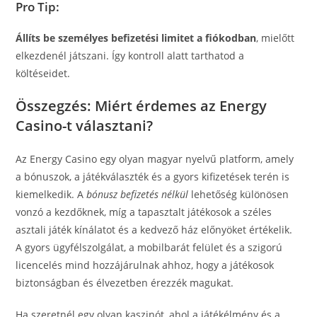
Pro Tip:
Állíts be személyes befizetési limitet a fiókodban
, mielőtt
elkezdenél játszani. Így kontroll alatt tarthatod a
költéseidet.
Összegzés: Miért érdemes az Energy
Casino-t választani?
Az Energy Casino egy olyan magyar nyelvű platform, amely
a bónuszok, a játékválaszték és a gyors kifizetések terén is
kiemelkedik. A
bónusz befizetés nélkül
lehetőség különösen
vonzó a kezdőknek, míg a tapasztalt játékosok a széles
asztali játék kínálatot és a kedvező ház előnyöket értékelik.
A gyors ügyfélszolgálat, a mobilbarát felület és a szigorú
licencelés mind hozzájárulnak ahhoz, hogy a játékosok
biztonságban és élvezetben érezzék magukat.
Ha szeretnél egy olyan kaszinót, ahol a játékélmény és a