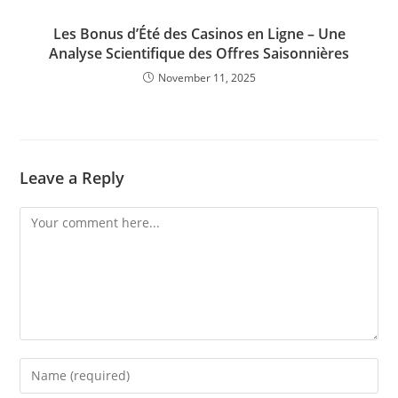
Les Bonus d’Été des Casinos en Ligne – Une
Analyse Scientifique des Offres Saisonnières
November 11, 2025
Leave a Reply