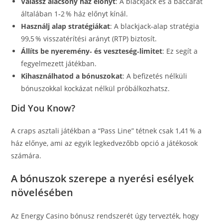
Válassz alacsony ház előnyt
: A blackjack és a baccarat
általában 1‑2 % ház előnyt kínál.
Használj alap stratégiákat
: A blackjack‑alap stratégia
99,5 % visszatérítési arányt (RTP) biztosít.
Állíts be nyeremény‑ és veszteség‑limitet
: Ez segít a
fegyelmezett játékban.
Kihasználhatod a bónuszokat
: A befizetés nélküli
bónuszokkal kockázat nélkül próbálkozhatsz.
Did You Know?
A craps asztali játékban a “Pass Line” tétnek csak 1,41 % a
ház előnye, ami az egyik legkedvezőbb opció a játékosok
számára.
A bónuszok szerepe a nyerési esélyek
növelésében
Az Energy Casino bónusz rendszerét úgy tervezték, hogy