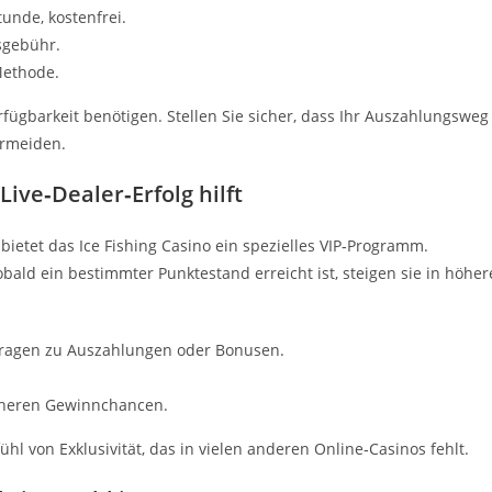
tunde, kostenfrei.
sgebühr.
Methode.
rfügbarkeit benötigen. Stellen Sie sicher, dass Ihr Auszahlungsweg
ermeiden.
ive‑Dealer‑Erfolg hilft
 bietet das Ice Fishing Casino ein spezielles VIP‑Programm.
bald ein bestimmter Punktestand erreicht ist, steigen sie in höher
 Fragen zu Auszahlungen oder Bonusen.
höheren Gewinnchancen.
hl von Exklusivität, das in vielen anderen Online‑Casinos fehlt.