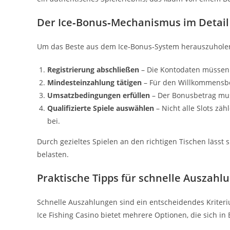
Der Ice‑Bonus‑Mechanismus im Detail
Um das Beste aus dem Ice‑Bonus‑System herauszuholen,
Registrierung abschließen
– Die Kontodaten müssen v
Mindesteinzahlung tätigen
– Für den Willkommensbon
Umsatzbedingungen erfüllen
– Der Bonusbetrag mus
Qualifizierte Spiele auswählen
– Nicht alle Slots zä
bei.
Durch gezieltes Spielen an den richtigen Tischen lässt
belasten.
Praktische Tipps für schnelle Auszahl
Schnelle Auszahlungen sind ein entscheidendes Kriteriu
Ice Fishing Casino bietet mehrere Optionen, die sich i