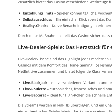
Zusätzlich bietet das Casino verschiedene Werkzeuge fü
Einzahlungslimits
– Spieler können tägliche, wöchen
Selbstausschluss
– Ein einfacher Klick sperrt das Ko
Reality‑Checks
– Kurze Benachrichtigungen erinnern 
Durch diese Maßnahmen stellt das Casino sicher, dass da
Live‑Dealer‑Spiele: Das Herzstück für
Live‑Dealer‑Tische sind das Highlight jedes modernen 
Casinos mit dem Komfort des Home‑Gaming. Ice Fishing
NetEnt Live zusammen und bietet folgende Klassiker an
Live‑Blackjack
– mit verschiedenen Varianten und pr
Live‑Roulette
– europäisches, französisches und ame
Live‑Baccarat
– ideal für High‑Roller, die schnelle E
Die Streams werden in Full‑HD übertragen, und ein Chat
ein authentisches Spielerlebnis, das kaum von einem B