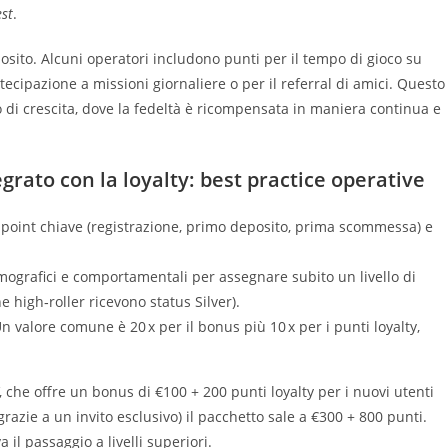
st
.
sito. Alcuni operatori includono punti per il tempo di gioco su
rtecipazione a missioni giornaliere o per il referral di amici. Questo
 di crescita, dove la fedeltà è ricompensata in maniera continua e
rato con la loyalty: best practice operative
chpoint chiave (registrazione, primo deposito, prima scommessa) e
emografici e comportamentali per assegnare subito un livello di
 high‑roller ricevono status Silver).
n valore comune è 20 x per il bonus più 10 x per i punti loyalty,
, che offre un bonus di €100 + 200 punti loyalty per i nuovi utenti
razie a un invito esclusivo) il pacchetto sale a €300 + 800 punti.
il passaggio a livelli superiori.