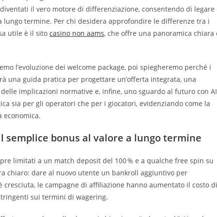
diventati il vero motore di differenziazione, consentendo di legare 
lungo termine. Per chi desidera approfondire le differenze tra i
a utile è il sito
casino non aams
, che offre una panoramica chiara 
ceremo l’evoluzione dei welcome package, poi spiegheremo perché i
irà una guida pratica per progettare un’offerta integrata, una
delle implicazioni normative e, infine, uno sguardo al futuro con AI
ica sia per gli operatori che per i giocatori, evidenziando come la
tà economica.
l semplice bonus al valore a lungo termine
re limitati a un match deposit del 100 % e a qualche free spin su
 era chiaro: dare al nuovo utente un bankroll aggiuntivo per
è cresciuta, le campagne di affiliazione hanno aumentato il costo d
tringenti sui termini di wagering.