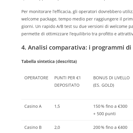
Per monitorare l’efficacia, gli operatori dovrebbero uti
welcome package, tempo medio per raggiungere il primo 
giorni. Un rapido A/B test su due versioni di welcome pa
permette di ottimizzare l’equilibrio tra profitto e attratti
4. Analisi comparativa: i programmi di
Tabella sintetica (descritta)
OPERATORE
PUNTI PER €1
BONUS DI LIVELLO
DEPOSITATO
(ES. GOLD)
Casino A
1,5
150 % fino a €300
+ 500 punti
Casino B
2,0
200 % fino a €400