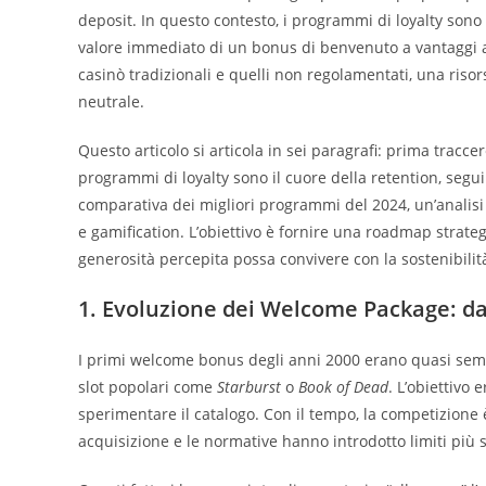
deposit. In questo contesto, i programmi di loyalty sono 
valore immediato di un bonus di benvenuto a vantaggi a 
casinò tradizionali e quelli non regolamentati, una risors
neutrale.
Questo articolo si articola in sei paragrafi: prima trac
programmi di loyalty sono il cuore della retention, segu
comparativa dei migliori programmi del 2024, un’analisi 
e gamification. L’obiettivo è fornire una roadmap strateg
generosità percepita possa convivere con la sostenibili
1. Evoluzione dei Welcome Package: da
I primi welcome bonus degli anni 2000 erano quasi semp
slot popolari come
Starburst
o
Book of Dead
. L’obiettivo
sperimentare il catalogo. Con il tempo, la competizione 
acquisizione e le normative hanno introdotto limiti più s