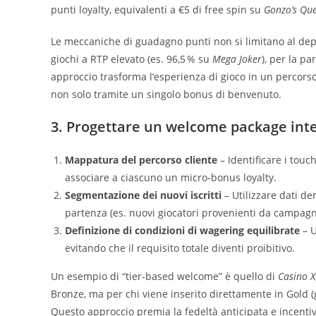
punti loyalty, equivalenti a €5 di free spin su
Gonzo’s Que
Le meccaniche di guadagno punti non si limitano al depo
giochi a RTP elevato (es. 96,5 % su
Mega Joker
), per la pa
approccio trasforma l’esperienza di gioco in un percorso
non solo tramite un singolo bonus di benvenuto.
3. Progettare un welcome package integ
Mappatura del percorso cliente
– Identificare i tou
associare a ciascuno un micro‑bonus loyalty.
Segmentazione dei nuovi iscritti
– Utilizzare dati d
partenza (es. nuovi giocatori provenienti da campagne
Definizione di condizioni di wagering equilibrate
– U
evitando che il requisito totale diventi proibitivo.
Un esempio di “tier‑based welcome” è quello di
Casino X
Bronze, ma per chi viene inserito direttamente in Gold (g
Questo approccio premia la fedeltà anticipata e incentiva 