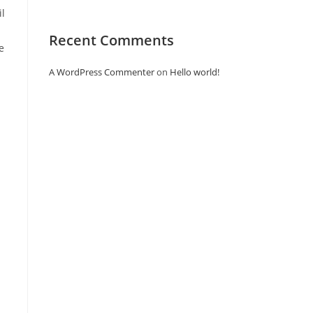
il
Recent Comments
e
A WordPress Commenter
on
Hello world!
i