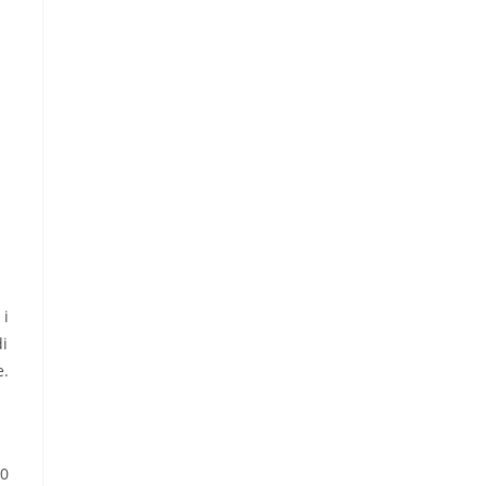
 i
di
e.
00