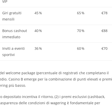
VIP
Giri gratuiti
45 %
65 %
€78
mensili
Bonus cashout
40 %
70 %
€88
immediato
Inviti a eventi
36 %
60 %
€70
sportivi
e del welcome package (percentuale di registrati che completano il
medio. Casino B emerge per la combinazione di punti elevati e prem
ering più basso.
o depositato incentiva il ritorno, (2) i premi esclusivi (cashback,
 trasparenza delle condizioni di wagering è fondamentale per