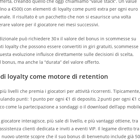
’offerta, creando quello che oggi chiamiamo “value stack”. Un value
o a €500) con elementi di loyalty come punti extra per ogni euro
nale. Il risultato è un pacchetto che non si esaurisce una volta
are valore per il giocatore nei mesi successivi.
adizionale può richiedere 30 x il valore del bonus in scommesse su
nti loyalty che possono essere convertiti in giri gratuiti, scommesse
uesta evoluzione influisce direttamente sulle decisioni di scelta,
 bonus, ma anche la “durata” del valore offerto.
i di loyalty come motore di retention
 livelli che premia i giocatori per attività ricorrenti. Tipicamente,
umulando punti: 1 punto per ogni €1 di deposito, 2 punti per ogni €1 
oco come la partecipazione a sondaggi o il download dell’app mobil
iocatore interagisce, più sale di livello, e più vantaggi ottiene, tra
 assistenza clienti dedicata e inviti a eventi VIP. Il legame diretto tra
n nuovo utente scopre che il suo bonus di benvenuto include già 5