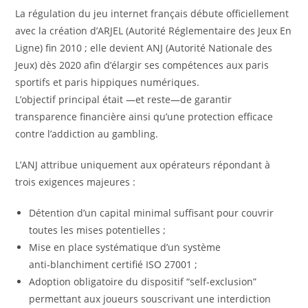
La régulation du jeu internet français débute officiellement
avec la création d’ARJEL (Autorité Réglementaire des Jeux En
Ligne) fin 2010 ; elle devient ANJ (Autorité Nationale des
Jeux) dès 2020 afin d’élargir ses compétences aux paris
sportifs et paris hippiques numériques.
L’objectif principal était —et reste—de garantir
transparence financière ainsi qu’une protection efficace
contre l’addiction au gambling.
L’ANJ attribue uniquement aux opérateurs répondant à
trois exigences majeures :
Détention d’un capital minimal suffisant pour couvrir
toutes les mises potentielles ;
Mise en place systématique d’un système
anti‑blanchiment certifié ISO 27001 ;
Adoption obligatoire du dispositif “self‑exclusion”
permettant aux joueurs souscrivant une interdiction