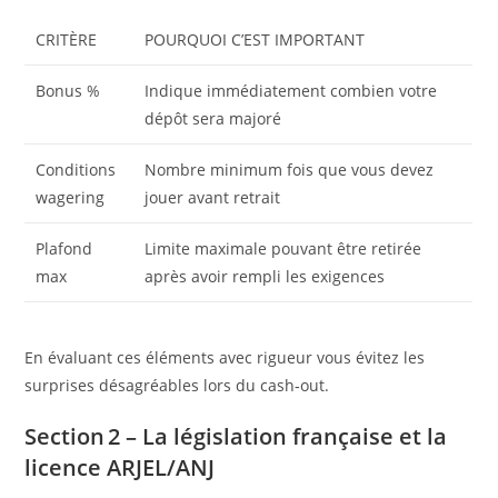
CRITÈRE
POURQUOI C’EST IMPORTANT
Bonus %
Indique immédiatement combien votre
dépôt sera majoré
Conditions
Nombre minimum fois que vous devez
wagering
jouer avant retrait
Plafond
Limite maximale pouvant être retirée
max
après avoir rempli les exigences
En évaluant ces éléments avec rigueur vous évitez les
surprises désagréables lors du cash‑out.
Section 2 – La législation française et la
licence ARJEL/ANJ