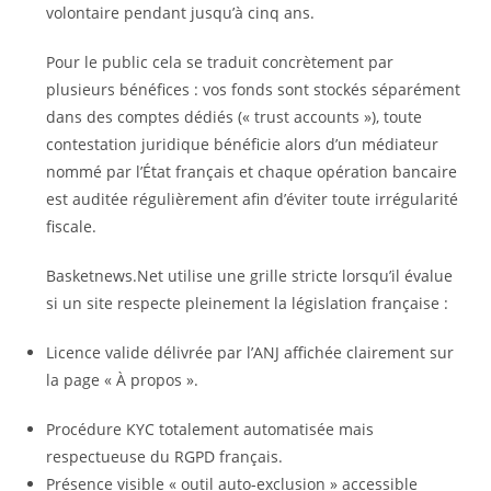
volontaire pendant jusqu’à cinq ans.
Pour le public cela se traduit concrètement par
plusieurs bénéfices : vos fonds sont stockés séparément
dans des comptes dédiés (« trust accounts »), toute
contestation juridique bénéficie alors d’un médiateur
nommé par l’État français et chaque opération bancaire
est auditée régulièrement afin d’éviter toute irrégularité
fiscale.
Basketnews.Net utilise une grille stricte lorsqu’il évalue
si un site respecte pleinement la législation française :
Licence valide délivrée par l’ANJ affichée clairement sur
la page « À propos ».
Procédure KYC totalement automatisée mais
respectueuse du RGPD français.
Présence visible « outil auto‑exclusion » accessible