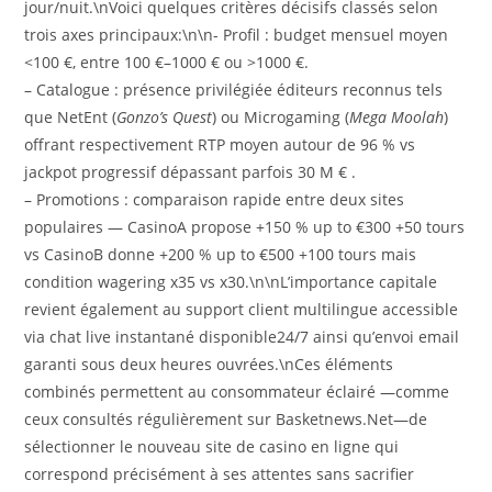
jour/nuit.\nVoici quelques critères décisifs classés selon
trois axes principaux:\n\n- Profil : budget mensuel moyen
<100 €, entre 100 €–1000 € ou >1000 €.
– Catalogue : présence privilégiée éditeurs reconnus tels
que NetEnt (
Gonzo’s Quest
) ou Microgaming (
Mega Moolah
)
offrant respectivement RTP moyen autour de 96 % vs
jackpot progressif dépassant parfois 30 M € .
– Promotions : comparaison rapide entre deux sites
populaires — CasinoA propose +150 % up to €300 +50 tours
vs CasinoB donne +200 % up to €500 +100 tours mais
condition wagering x35 vs x30.\n\nL’importance capitale
revient également au support client multilingue accessible
via chat live instantané disponible24/7 ainsi qu’envoi email
garanti sous deux heures ouvrées.\nCes éléments
combinés permettent au consommateur éclairé —comme
ceux consultés régulièrement sur Basketnews.Net—de
sélectionner le nouveau site de casino en ligne qui
correspond précisément à ses attentes sans sacrifier