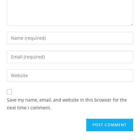
Save my name, email, and website in this browser for the
next time I comment.