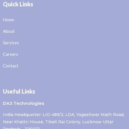
Quick Links
Home
About
Services
Careers
Contact
Useful Links
DA3 Technologies
India Headquarter: LIG-489/2, LDA, Yogeshwer Math Road,
Near Khattri House, Tikait Rai Colony, Lucknow Uttar
Pradesh – 226017