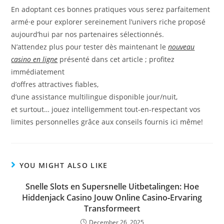
En adoptant ces bonnes pratiques vous serez parfaitement
armé·e pour explorer sereinement l’univers riche proposé
aujourd’hui par nos partenaires sélectionnés.
N’attendez plus pour tester dès maintenant le
nouveau
casino en ligne
présenté dans cet article ; profitez
immédiatement
d’offres attractives fiables,
d’une assistance multilingue disponible jour/nuit,
et surtout… jouez intelligemment tout-en-respectant vos
limites personnelles grâce aux conseils fournis ici même!
YOU MIGHT ALSO LIKE
Snelle Slots en Supersnelle Uitbetalingen: Hoe
Hiddenjack Casino Jouw Online Casino‑Ervaring
Transformeert
December 26, 2025