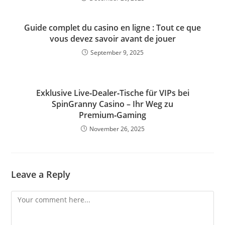
Guide complet du casino en ligne : Tout ce que
vous devez savoir avant de jouer
September 9, 2025
Exklusive Live‑Dealer‑Tische für VIPs bei
SpinGranny Casino – Ihr Weg zu
Premium‑Gaming
November 26, 2025
Leave a Reply