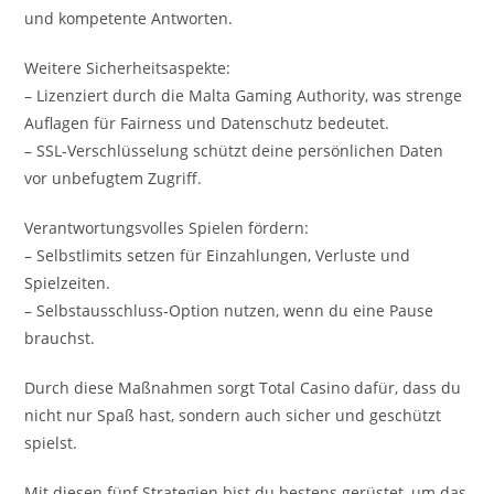
und kompetente Antworten.
Weitere Sicherheitsaspekte:
– Lizenziert durch die Malta Gaming Authority, was strenge
Auflagen für Fairness und Datenschutz bedeutet.
– SSL‑Verschlüsselung schützt deine persönlichen Daten
vor unbefugtem Zugriff.
Verantwortungsvolles Spielen fördern:
– Selbstlimits setzen für Einzahlungen, Verluste und
Spielzeiten.
– Selbstausschluss‑Option nutzen, wenn du eine Pause
brauchst.
Durch diese Maßnahmen sorgt Total Casino dafür, dass du
nicht nur Spaß hast, sondern auch sicher und geschützt
spielst.
Mit diesen fünf Strategien bist du bestens gerüstet, um das