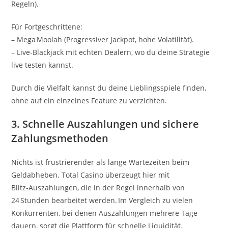
Regeln).
Für Fortgeschrittene:
– Mega Moolah (Progressiver Jackpot, hohe Volatilität).
– Live‑Blackjack mit echten Dealern, wo du deine Strategie
live testen kannst.
Durch die Vielfalt kannst du deine Lieblingsspiele finden,
ohne auf ein einzelnes Feature zu verzichten.
3. Schnelle Auszahlungen und sichere
Zahlungsmethoden
Nichts ist frustrierender als lange Wartezeiten beim
Geldabheben. Total Casino überzeugt hier mit
Blitz‑Auszahlungen, die in der Regel innerhalb von
24 Stunden bearbeitet werden. Im Vergleich zu vielen
Konkurrenten, bei denen Auszahlungen mehrere Tage
dauern, sorgt die Plattform für schnelle Liquidität.