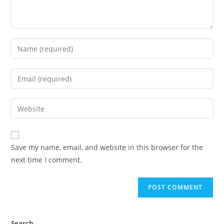
Save my name, email, and website in this browser for the
next time I comment.
Search