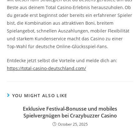
Beste aus deinem Total Casino‑Erlebnis herauszuholen. Ob
du gerade erst beginnst oder bereits ein erfahrener Spieler
bist, die Kombination aus attraktiven Boni, breitem
Spielangebot, schnellen Auszahlungen, mobiler Flexibilität
und starkem Kundenservice macht das Casino zu einer
Top‑Wahl für deutsche Online‑Glücksspiel‑Fans.
Entdecke jetzt selbst die Vorteile und melde dich an:
https://total-casino-deutschland.com/
YOU MIGHT ALSO LIKE
Exklusive Festival‑Bonusse und mobiles
Spielvergnügen bei Crazybuzzer Casino
October 25, 2025