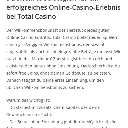
erfolgreiches Online‑Casino‑Erlebnis
bei Total Casino
Der Willkommensbonus ist das Herzstück jedes guten
Online‑Casino‑Eintritts. Total Casino bietet neuen Spielern
einen großzügigen Willkommensbonus, der sowohl
eingezahlte als auch nicht eingezahlte Beträge umfasst. Wie
nutzt du das Maximum? Zuerst registrierst du dich und
aktivierst den Bonus ohne Einzahlung. Dadurch erhältst du
sofort free Spins, ohne deinen Geldbeutel zu belasten.
Danach tätigtst du deine erste Einzahlung, um den
üblichen Willkommensbonus zu sichern.
Warum das wichtig ist:
– Du startest mit zusätzlichem Kapital, das deine
Gewinnchancen erhöht.
– Der Bonus ohne Einzahlung gibt dir die Möglichkeit, die