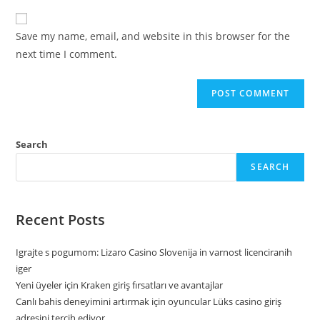
Save my name, email, and website in this browser for the
next time I comment.
Search
SEARCH
Recent Posts
Igrajte s pogumom: Lizaro Casino Slovenija in varnost licenciranih
iger
Yeni üyeler için Kraken giriş fırsatları ve avantajlar
Canlı bahis deneyimini artırmak için oyuncular Lüks casino giriş
adresini tercih ediyor