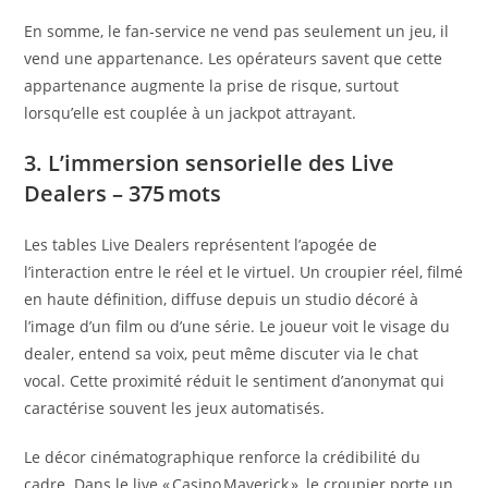
En somme, le fan‑service ne vend pas seulement un jeu, il
vend une appartenance. Les opérateurs savent que cette
appartenance augmente la prise de risque, surtout
lorsqu’elle est couplée à un jackpot attrayant.
3. L’immersion sensorielle des Live
Dealers – 375 mots
Les tables Live Dealers représentent l’apogée de
l’interaction entre le réel et le virtuel. Un croupier réel, filmé
en haute définition, diffuse depuis un studio décoré à
l’image d’un film ou d’une série. Le joueur voit le visage du
dealer, entend sa voix, peut même discuter via le chat
vocal. Cette proximité réduit le sentiment d’anonymat qui
caractérise souvent les jeux automatisés.
Le décor cinématographique renforce la crédibilité du
cadre. Dans le live « Casino Maverick », le croupier porte un