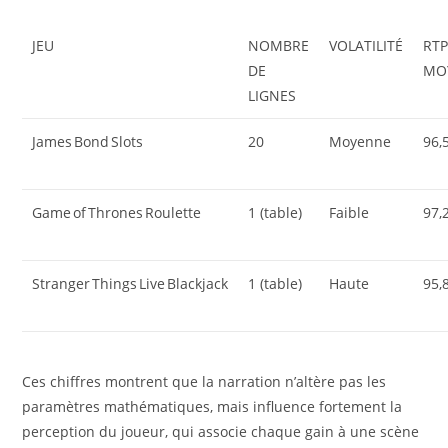
JEU
NOMBRE
VOLATILITÉ
RT
DE
MO
LIGNES
James Bond Slots
20
Moyenne
96,
Game of Thrones Roulette
1 (table)
Faible
97,
Stranger Things Live Blackjack
1 (table)
Haute
95,
Ces chiffres montrent que la narration n’altère pas les
paramètres mathématiques, mais influence fortement la
perception du joueur, qui associe chaque gain à une scène