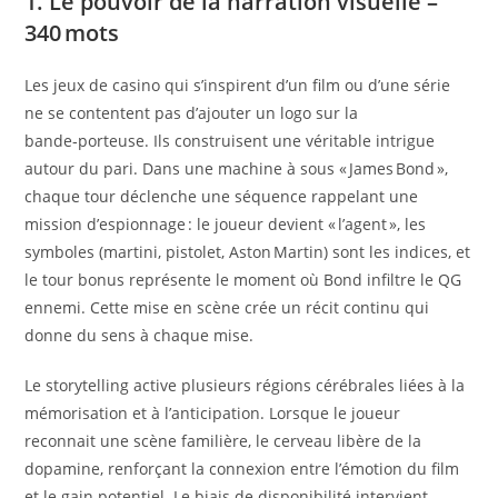
1. Le pouvoir de la narration visuelle –
340 mots
Les jeux de casino qui s’inspirent d’un film ou d’une série
ne se contentent pas d’ajouter un logo sur la
bande‑porteuse. Ils construisent une véritable intrigue
autour du pari. Dans une machine à sous « James Bond »,
chaque tour déclenche une séquence rappelant une
mission d’espionnage : le joueur devient « l’agent », les
symboles (martini, pistolet, Aston Martin) sont les indices, et
le tour bonus représente le moment où Bond infiltre le QG
ennemi. Cette mise en scène crée un récit continu qui
donne du sens à chaque mise.
Le storytelling active plusieurs régions cérébrales liées à la
mémorisation et à l’anticipation. Lorsque le joueur
reconnait une scène familière, le cerveau libère de la
dopamine, renforçant la connexion entre l’émotion du film
et le gain potentiel. Le biais de disponibilité intervient