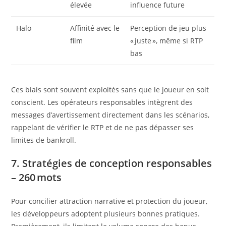
élevée
influence future
Halo
Affinité avec le
Perception de jeu plus
film
« juste », même si RTP
bas
Ces biais sont souvent exploités sans que le joueur en soit
conscient. Les opérateurs responsables intègrent des
messages d’avertissement directement dans les scénarios,
rappelant de vérifier le RTP et de ne pas dépasser ses
limites de bankroll.
7. Stratégies de conception responsables
– 260 mots
Pour concilier attraction narrative et protection du joueur,
les développeurs adoptent plusieurs bonnes pratiques.