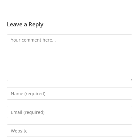
Leave a Reply