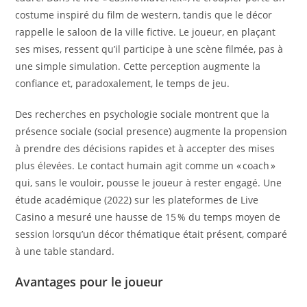
costume inspiré du film de western, tandis que le décor
rappelle le saloon de la ville fictive. Le joueur, en plaçant
ses mises, ressent qu’il participe à une scène filmée, pas à
une simple simulation. Cette perception augmente la
confiance et, paradoxalement, le temps de jeu.
Des recherches en psychologie sociale montrent que la
présence sociale (social presence) augmente la propension
à prendre des décisions rapides et à accepter des mises
plus élevées. Le contact humain agit comme un « coach »
qui, sans le vouloir, pousse le joueur à rester engagé. Une
étude académique (2022) sur les plateformes de Live
Casino a mesuré une hausse de 15 % du temps moyen de
session lorsqu’un décor thématique était présent, comparé
à une table standard.
Avantages pour le joueur