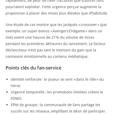
rapidement, de peur de rater l’occasion que d’autres fans
pourraient exploiter. Cette urgence perçue augmente la
propension à placer des mises plus élevées que d’habitude.
Une étude de cas montre que les jackpots « crossover » (par
exemple, un super‑bonus « Avengers Endgame » dans un
slot) voient une hausse de 27 % du volume de mises
pendant les premières 48 heures du lancement. Le facteur
déclencheur n’est pas tant le montant du gain que la
connexion émotionnelle au contenu médiatique.
Points clés du fan‑service
Identité renforcée : le joueur se sent « dans le rôle » du
héros.
Urgence temporelle : les promotions limitées créent le
FOMO.
Effet de groupe : la communauté de fans partage les
succès sur les réseaux, amplifiant le désir de participer.