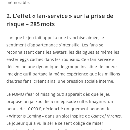
mémorable.
2. L’effet « fan‑service » sur la prise de
risque – 285 mots
Lorsque le jeu fait appel à une franchise aimée, le
sentiment d’appartenance s’intensifie. Les fans se
reconnaissent dans les avatars, les dialogues et même les
easter eggs cachés dans les rouleaux. Ce « fan‑service »
déclenche une dynamique de groupe invisible : le joueur
imagine qu’il partage la même expérience que les millions
d’autres fans, créant ainsi une pression sociale interne.
Le FOMO (fear of missing out) apparaît dès que le jeu
propose un jackpot lié à un épisode culte. Imaginez un
bonus de 10 000 €, déclenché uniquement pendant le
« Winter Is Coming » dans un slot inspiré de
Game of Thrones
.
Le joueur qui a vu la série se sent obligé de miser