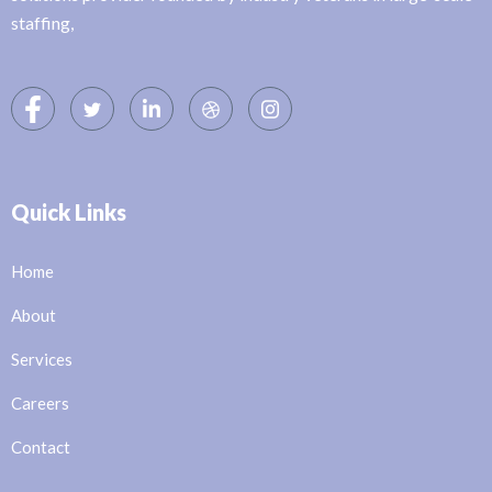
staffing,
Quick Links
Home
About
Services
Careers
Contact