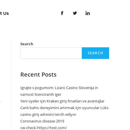
t Us
Search
SEARCH
Recent Posts
Igrajte s pogumom: Lizaro Casino Slovenija in
varnost licenciranih iger
a
Yeni üyeler için Kraken giriş fırsatları ve avantajlar
Canlı bahis deneyimini artırmak için oyuncular Lüks
casino giriş adresini tercih ediyor
Coronavirus disease 2019
cw-check-https://test.com/