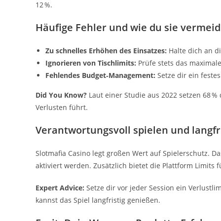
12 %.
Häufige Fehler und wie du sie vermeid
Zu schnelles Erhöhen des Einsatzes:
Halte dich an d
Ignorieren von Tischlimits:
Prüfe stets das maximale
Fehlendes Budget‑Management:
Setze dir ein feste
Did You Know?
Laut einer Studie aus 2022 setzen 68 % 
Verlusten führt.
Verantwortungsvoll spielen und langfri
Slotmafia Casino legt großen Wert auf Spielerschutz. 
aktiviert werden. Zusätzlich bietet die Plattform Limits
Expert Advice:
Setze dir vor jeder Session ein Verlustli
kannst das Spiel langfristig genießen.