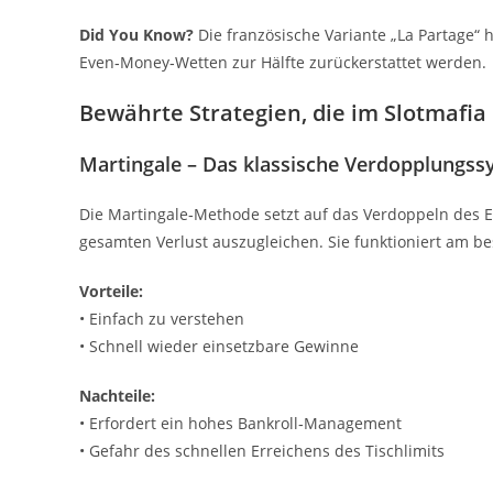
Did You Know?
Die französische Variante „La Partage“ h
Even‑Money‑Wetten zur Hälfte zurückerstattet werden.
Bewährte Strategien, die im Slotmafia
Martingale – Das klassische Verdopplungs
Die Martingale‑Methode setzt auf das Verdoppeln des 
gesamten Verlust auszugleichen. Sie funktioniert am b
Vorteile:
• Einfach zu verstehen
• Schnell wieder einsetzbare Gewinne
Nachteile:
• Erfordert ein hohes Bankroll‑Management
• Gefahr des schnellen Erreichens des Tischlimits