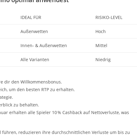
IDEAL FÜR
RISIKO‑LEVEL
Außenwetten
Hoch
Innen‑ & Außenwetten
Mittel
Alle Varianten
Niedrig
re dir den Willkommensbonus.
ich, um den besten RTP zu erhalten.
tegie.
rblick zu behalten.
uar erhalten alle Spieler 10 % Cashback auf Nettoverluste, was
al führen, reduzieren ihre durchschnittlichen Verluste um bis zu