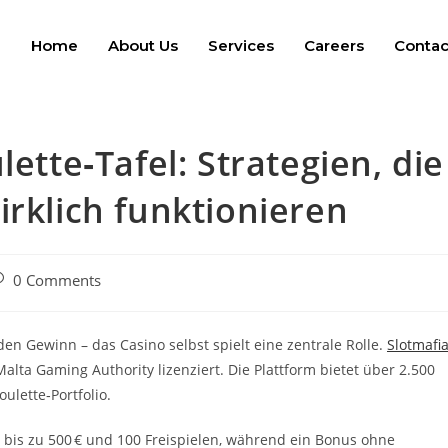
Home
About Us
Services
Careers
Contac
lette‑Tafel: Strategien, die
irklich funktionieren
0 Comments
den Gewinn – das Casino selbst spielt eine zentrale Rolle.
Slotmafi
lta Gaming Authority lizenziert. Die Plattform bietet über 2.500
ulette‑Portfolio.
 bis zu 500 € und 100 Freispielen, während ein Bonus ohne