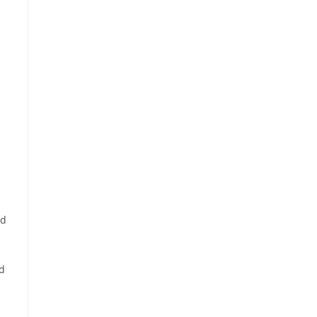
rd
nd