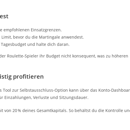
est
ie empfohlenen Einsatzgrenzen.
 Limit, bevor du die Martingale anwendest.
s Tagesbudget und halte dich daran.
der Roulette‑Spieler ihr Budget nicht konsequent, was zu höheren
stig profitieren
Das Tool zur Selbstausschluss‑Option kann über das Konto‑Dashboa
 für Einzahlungen, Verluste und Sitzungsdauer.
mit von 20 % deines Gesamtkapitals. So behältst du die Kontrolle u