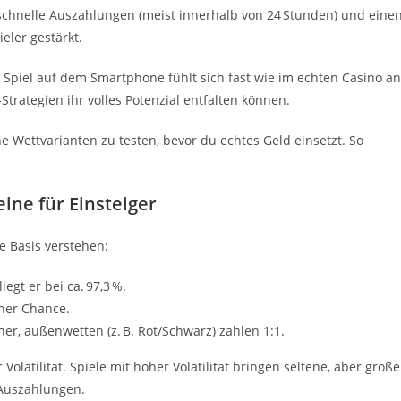
schnelle Auszahlungen (meist innerhalb von 24 Stunden) und eine
eler gestärkt.
s Spiel auf dem Smartphone fühlt sich fast wie im echten Casino an
Strategien ihr volles Potenzial entfalten können.
ettvarianten zu testen, bevor du echtes Geld einsetzt. So
ne für Einsteiger
ie Basis verstehen:
egt er bei ca. 97,3 %.
cher Chance.
her, außenwetten (z. B. Rot/Schwarz) zahlen 1:1.
Volatilität. Spiele mit hoher Volatilität bringen seltene, aber große
e Auszahlungen.