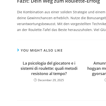
Fazit: Dein Weg zum Roulette‑Erfolg
Die Kombination aus einer soliden Strategie und einem
deine Gewinnchancen erheblich. Nutze die Bonusangebo
verantwortungsbewusst. Mit den vorgestellten Techniken
an der Roulette‑Tafel das Beste herauszuholen. Viel Glü
YOU MIGHT ALSO LIKE
La psicologia del giocatore e i
Amunra
sistemi di roulette: quali metodi
hogyan mű
resistono al tempo?
gyorsan
December 29, 2025