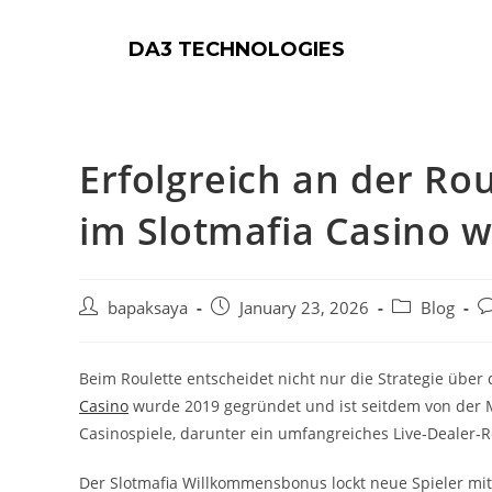
DA3 TECHNOLOGIES
Erfolgreich an der Rou
im Slotmafia Casino w
bapaksaya
January 23, 2026
Blog
Beim Roulette entscheidet nicht nur die Strategie über 
Casino
wurde 2019 gegründet und ist seitdem von der Ma
Casinospiele, darunter ein umfangreiches Live‑Dealer‑Ro
Der Slotmafia Willkommensbonus lockt neue Spieler mit