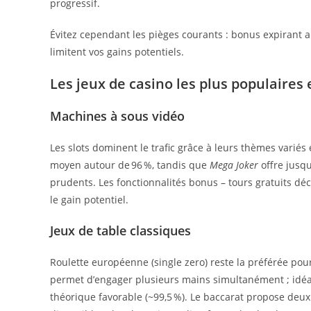
progressif.
Évitez cependant les pièges courants : bonus expirant a
limitent vos gains potentiels.
Les jeux de casino les plus populaires 
Machines à sous vidéo
Les slots dominent le trafic grâce à leurs thèmes varié
moyen autour de 96 %, tandis que
Mega Joker
offre jusqu
prudents. Les fonctionnalités bonus – tours gratuits d
le gain potentiel.
Jeux de table classiques
Roulette européenne (single zero) reste la préférée pour 
permet d’engager plusieurs mains simultanément ; idéal
théorique favorable (~99,5 %). Le baccarat propose deux