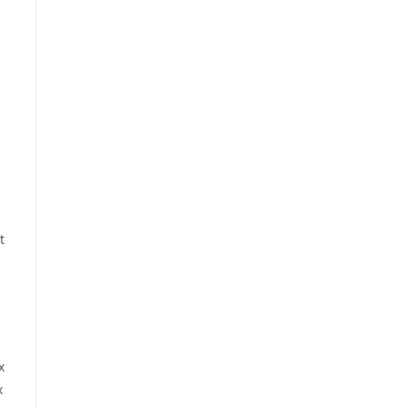
t
x
x