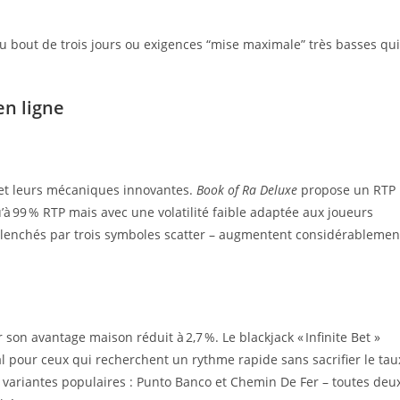
u bout de trois jours ou exigences “mise maximale” très basses qui
en ligne
s et leurs mécaniques innovantes.
Book of Ra Deluxe
propose un RTP
’à 99 % RTP mais avec une volatilité faible adaptée aux joueurs
éclenchés par trois symboles scatter – augmentent considérablemen
son avantage maison réduit à 2,7 %. Le blackjack « Infinite Bet »
 pour ceux qui recherchent un rythme rapide sans sacrifier le tau
 variantes populaires : Punto Banco et Chemin De Fer – toutes deu