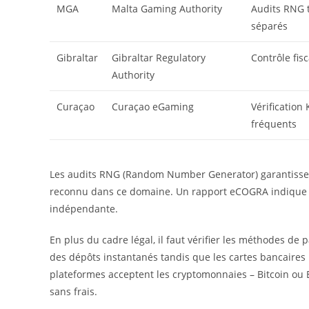
MGA
Malta Gaming Authority
Audits RNG t
séparés
Gibraltar
Gibraltar Regulatory
Contrôle fis
Authority
Curaçao
Curaçao eGaming
Vérification
fréquents
Les audits RNG (Random Number Generator) garantissent l
reconnu dans ce domaine. Un rapport eCOGRA indique qu
indépendante.
En plus du cadre légal, il faut vérifier les méthodes de
des dépôts instantanés tandis que les cartes bancaires 
plateformes acceptent les cryptomonnaies – Bitcoin ou
sans frais.