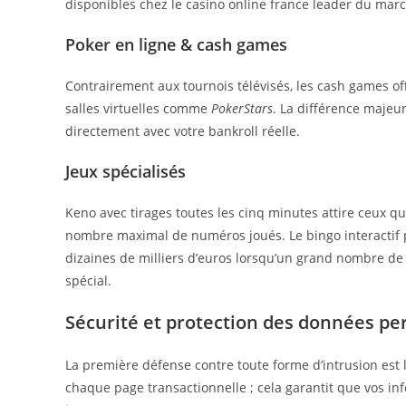
disponibles chez le casino online france leader du mar
Poker en ligne & cash games
Contrairement aux tournois télévisés, les cash games off
salles virtuelles comme
PokerStars
. La différence majeur
directement avec votre bankroll réelle.
Jeux spécialisés
Keno avec tirages toutes les cinq minutes attire ceux qu
nombre maximal de numéros joués. Le bingo interactif p
dizaines de milliers d’euros lorsqu’un grand nombre 
spécial.
Sécurité et protection des données pe
La première défense contre toute forme d’intrusion est 
chaque page transactionnelle ; cela garantit que vos in