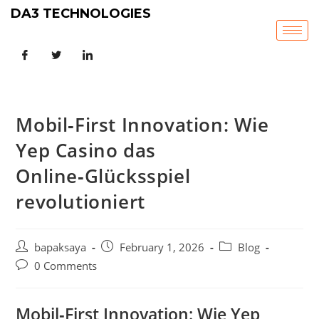
DA3 TECHNOLOGIES
Mobil‑First Innovation: Wie
Yep Casino das
Online‑Glücksspiel
revolutioniert
bapaksaya
February 1, 2026
Blog
0 Comments
Mobil‑First Innovation: Wie Yep