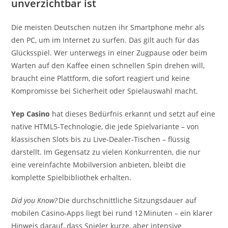
unverzichtbar ist
Die meisten Deutschen nutzen ihr Smartphone mehr als
den PC, um im Internet zu surfen. Das gilt auch für das
Glücksspiel. Wer unterwegs in einer Zugpause oder beim
Warten auf den Kaffee einen schnellen Spin drehen will,
braucht eine Plattform, die sofort reagiert und keine
Kompromisse bei Sicherheit oder Spielauswahl macht.
Yep Casino
hat dieses Bedürfnis erkannt und setzt auf eine
native HTML5‑Technologie, die jede Spielvariante – von
klassischen Slots bis zu Live‑Dealer‑Tischen – flüssig
darstellt. Im Gegensatz zu vielen Konkurrenten, die nur
eine vereinfachte Mobilversion anbieten, bleibt die
komplette Spielbibliothek erhalten.
Did you Know?
Die durchschnittliche Sitzungsdauer auf
mobilen Casino‑Apps liegt bei rund 12 Minuten – ein klarer
Hinweis darauf, dass Spieler kurze, aber intensive