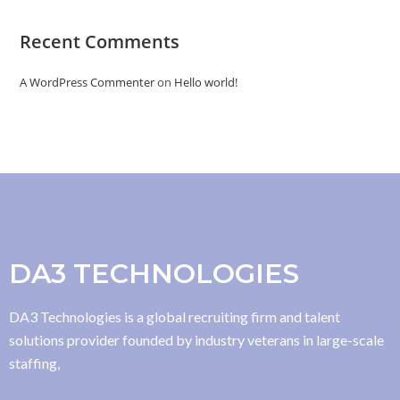
Recent Comments
A WordPress Commenter
on
Hello world!
DA3 TECHNOLOGIES
DA3 Technologies is a global recruiting firm and talent
solutions provider founded by industry veterans in large-scale
staffing,