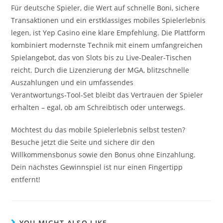
Für deutsche Spieler, die Wert auf schnelle Boni, sichere
Transaktionen und ein erstklassiges mobiles Spielerlebnis
legen, ist Yep Casino eine klare Empfehlung. Die Plattform
kombiniert modernste Technik mit einem umfangreichen
Spielangebot, das von Slots bis zu Live‑Dealer‑Tischen
reicht. Durch die Lizenzierung der MGA, blitzschnelle
Auszahlungen und ein umfassendes
Verantwortungs‑Tool‑Set bleibt das Vertrauen der Spieler
erhalten – egal, ob am Schreibtisch oder unterwegs.
Möchtest du das mobile Spielerlebnis selbst testen?
Besuche jetzt die Seite und sichere dir den
Willkommensbonus sowie den Bonus ohne Einzahlung.
Dein nächstes Gewinnspiel ist nur einen Fingertipp
entfernt!
YOU MIGHT ALSO LIKE