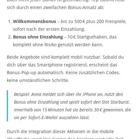
sich durch einen zweifachen Bonus‑Ansatz ab:
Willkommensbonus
– bis zu 500 € plus 200 Freispiele,
sofort nach der ersten Einzahlung.
Bonus ohne Einzahlung
– 10 € Startguthaben, das
komplett ohne Risiko genutzt werden kann.
Beide Angebote sind komplett mobil nutzbar. Sobald du
dich über das Smartphone registrierst, erscheint das
Bonus‑Pop‑up automatisch. Keine zusätzlichen Codes,
keine umständlichen Schritte.
Beispiel: Anna meldet sich über ihr iPhone an, nutzt den
Bonus ohne Einzahlung und spielt sofort den Slot
Starburst
.
Innerhalb von 15 Minuten hat sie bereits 30 € gewonnen, die
sie per Sofort‑E‑Wallet auszahlen lässt.
Durch die Integration dieser Aktionen in die mobile