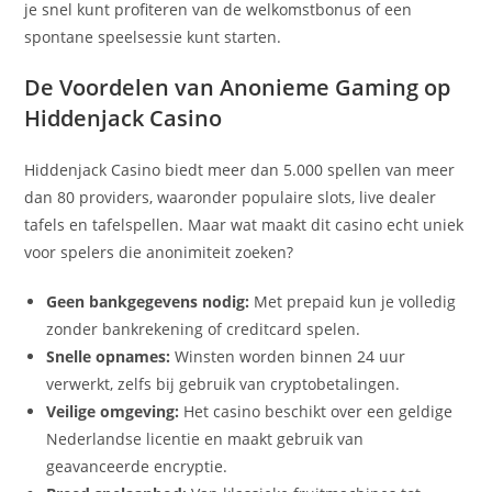
je snel kunt profiteren van de welkomstbonus of een
spontane speelsessie kunt starten.
De Voordelen van Anonieme Gaming op
Hiddenjack Casino
Hiddenjack Casino biedt meer dan 5.000 spellen van meer
dan 80 providers, waaronder populaire slots, live dealer
tafels en tafelspellen. Maar wat maakt dit casino echt uniek
voor spelers die anonimiteit zoeken?
Geen bankgegevens nodig:
Met prepaid kun je volledig
zonder bankrekening of creditcard spelen.
Snelle opnames:
Winsten worden binnen 24 uur
verwerkt, zelfs bij gebruik van cryptobetalingen.
Veilige omgeving:
Het casino beschikt over een geldige
Nederlandse licentie en maakt gebruik van
geavanceerde encryptie.