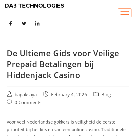
DA3 TECHNOLOGIES
De Ultieme Gids voor Veilige
Prepaid Betalingen bij
Hiddenjack Casino
bapaksaya
February 4, 2026
Blog
0 Comments
Voor veel Nederlandse gokkers is veiligheid de eerste
prioriteit bij het kiezen van een online casino. Traditionele