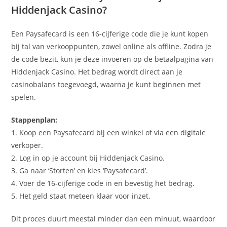
Hiddenjack Casino?
Een Paysafecard is een 16‑cijferige code die je kunt kopen
bij tal van verkooppunten, zowel online als offline. Zodra je
de code bezit, kun je deze invoeren op de betaalpagina van
Hiddenjack Casino. Het bedrag wordt direct aan je
casinobalans toegevoegd, waarna je kunt beginnen met
spelen.
Stappenplan:
1. Koop een Paysafecard bij een winkel of via een digitale
verkoper.
2. Log in op je account bij Hiddenjack Casino.
3. Ga naar ‘Storten’ en kies ‘Paysafecard’.
4. Voer de 16‑cijferige code in en bevestig het bedrag.
5. Het geld staat meteen klaar voor inzet.
Dit proces duurt meestal minder dan een minuut, waardoor