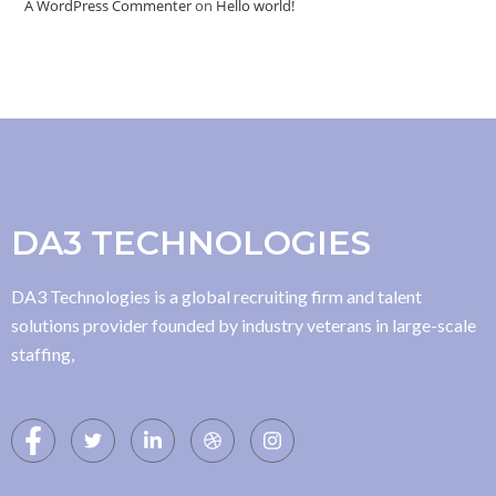
A WordPress Commenter
on
Hello world!
DA3 TECHNOLOGIES
DA3 Technologies is a global recruiting firm and talent
solutions provider founded by industry veterans in large-scale
staffing,