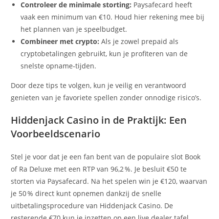
Controleer de minimale storting:
Paysafecard heeft
vaak een minimum van €10. Houd hier rekening mee bij
het plannen van je speelbudget.
Combineer met crypto:
Als je zowel prepaid als
cryptobetalingen gebruikt, kun je profiteren van de
snelste opname‑tijden.
Door deze tips te volgen, kun je veilig en verantwoord
genieten van je favoriete spellen zonder onnodige risico’s.
Hiddenjack Casino in de Praktijk: Een
Voorbeeldscenario
Stel je voor dat je een fan bent van de populaire slot Book
of Ra Deluxe met een RTP van 96,2 %. Je besluit €50 te
storten via Paysafecard. Na het spelen win je €120, waarvan
je 50 % direct kunt opnemen dankzij de snelle
uitbetalingsprocedure van Hiddenjack Casino. De
resterende €70 kun je inzetten op een live dealer tafel,