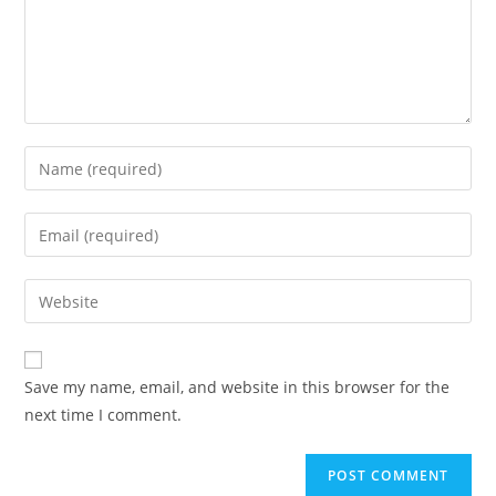
Save my name, email, and website in this browser for the
next time I comment.