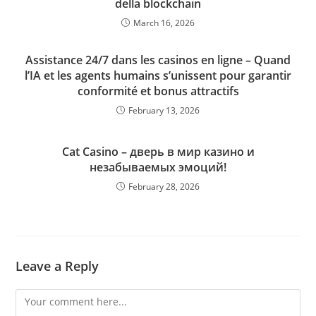
della blockchain
March 16, 2026
Assistance 24/7 dans les casinos en ligne – Quand
l’IA et les agents humains s’unissent pour garantir
conformité et bonus attractifs
February 13, 2026
Cat Casino – дверь в мир казино и
незабываемых эмоций!
February 28, 2026
Leave a Reply