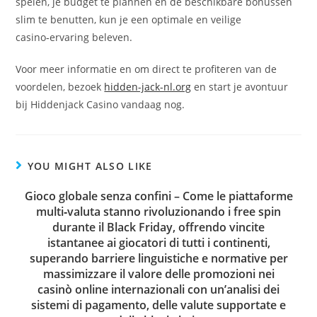
spelen, je budget te plannen en de beschikbare bonussen
slim te benutten, kun je een optimale en veilige
casino‑ervaring beleven.
Voor meer informatie en om direct te profiteren van de
voordelen, bezoek
hidden-jack-nl.org
en start je avontuur
bij Hiddenjack Casino vandaag nog.
YOU MIGHT ALSO LIKE
Gioco globale senza confini – Come le piattaforme
multi‑valuta stanno rivoluzionando i free spin
durante il Black Friday, offrendo vincite
istantanee ai giocatori di tutti i continenti,
superando barriere linguistiche e normative per
massimizzare il valore delle promozioni nei
casinò online internazionali con un’analisi dei
sistemi di pagamento, delle valute supportate e