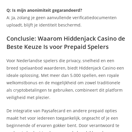
Q: Is mijn anonimiteit gegarandeerd?
A: Ja, zolang je geen aanvullende verificatiedocumenten
uploadt, blijft je identiteit beschermd.
Conclusie: Waarom Hiddenjack Casino de
Beste Keuze Is voor Prepaid Spelers
Voor Nederlandse spelers die privacy, snelheid en een
breed spelaanbod waarderen, biedt Hiddenjack Casino een
ideale oplossing. Met meer dan 5.000 spellen, een royale
welkomstbonus en de mogelijkheid om zowel traditionele
als cryptobetalingen te gebruiken, combineert dit platform
veiligheid met plezier.
De integratie van Paysafecard en andere prepaid opties
maakt het voor iedereen toegankelijk, ongeacht of je een
beginnende of ervaren gokker bent. Door verantwoord te