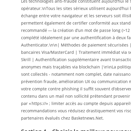
Les technologies anti‑fraude constituent aujourd’hui le
opérateur.\nTous les sites sérieux utilisent aujourd’hui
échange entre votre navigateur et les serveurs soit illi
permettent également de certifier conformité aux sta
recommandé — la création d’un mot de passe long (>12
complété idéalement par une authentification à deux f
Authenticator.\n\n| Méthodes de paiement sécur
bancaires Visa/MasterCard | Traitement immédiat via se
Skrill | Authentification supplémentaire avant transac
anonymes mais traçables via blockchain |\n\nLa politiq
sont collectés ‑ notamment nom complet, date naissance 
prévention fraude, amélioration UX ou communication m
votre compte contre phishing il suffit souvent d’observ
contenu dans un mail non sollicité prétendant provenir 
par « https://» ; limiter accès au compte depuis apparei
recommandations vous réduisez drastiquement vos risqu
partenaires évalués chez Basketnews.Net.