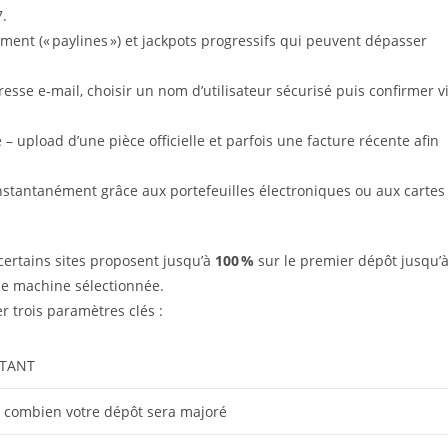
7.
ment (« paylines ») et jackpots progressifs qui peuvent dépasser
dresse e‑mail, choisir un nom d’utilisateur sécurisé puis confirmer v
té – upload d’une pièce officielle et parfois une facture récente afin
 instantanément grâce aux portefeuilles électroniques ou aux cartes
ertains sites proposent jusqu’à
100 %
sur le premier dépôt jusqu’
e machine sélectionnée.
r trois paramètres clés :
RTANT
combien votre dépôt sera majoré