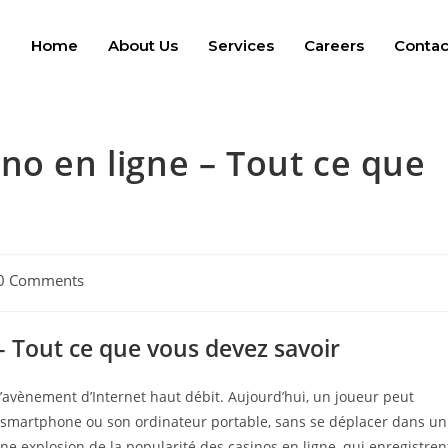
Home
About Us
Services
Careers
Contac
no en ligne – Tout ce que
0 Comments
– Tout ce que vous devez savoir
’avènement d’Internet haut débit. Aujourd’hui, un joueur peut
n smartphone ou son ordinateur portable, sans se déplacer dans un
ne explosion de la popularité des casinos en ligne, qui enregistren