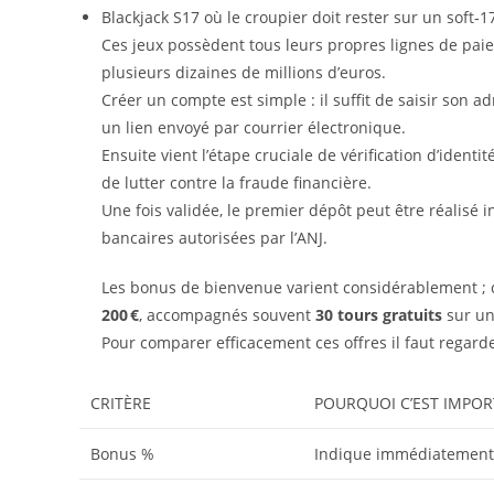
Blackjack S17 où le croupier doit rester sur un soft‑1
Ces jeux possèdent tous leurs propres lignes de paie
plusieurs dizaines de millions d’euros.
Créer un compte est simple : il suffit de saisir son a
un lien envoyé par courrier électronique.
Ensuite vient l’étape cruciale de vérification d’identi
de lutter contre la fraude financière.
Une fois validée, le premier dépôt peut être réalisé
bancaires autorisées par l’ANJ.
Les bonus de bienvenue varient considérablement ; c
200 €
, accompagnés souvent
30 tours gratuits
sur un
Pour comparer efficacement ces offres il faut regarde
CRITÈRE
POURQUOI C’EST IMPO
Bonus %
Indique immédiatement 