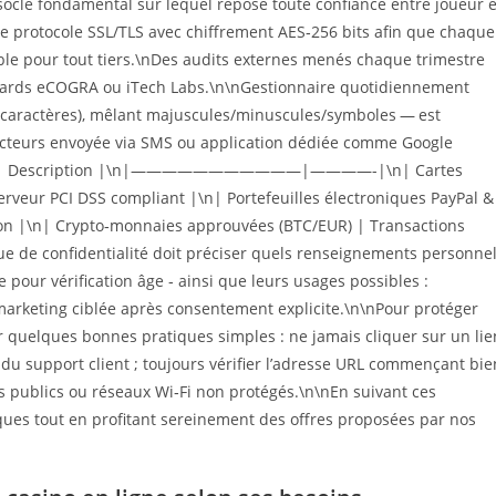
 socle fondamental sur lequel repose toute confiance entre joueur e
 le protocole SSL/TLS avec chiffrement AES‑256 bits afin que chaque
sible pour tout tiers.\nDes audits externes menés chaque trimestre
ndards eCOGRA ou iTech Labs.\n\nGestionnaire quotidiennement
 caractères), mêlant majuscules/minuscules/symboles — est
acteurs envoyée via SMS ou application dédiée comme Google
isées | Description |\n|———————————|————-|\n| Cartes
rveur PCI DSS compliant |\n| Portefeuilles électroniques PayPal &
tion |\n| Crypto‑monnaies approuvées (BTC/EUR) | Transactions
ue de confidentialité doit préciser quels renseignements personne
pour vérification âge ‑ ainsi que leurs usages possibles :
arketing ciblée après consentement explicite.\n\nPour protéger
er quelques bonnes pratiques simples : ne jamais cliquer sur un lie
du support client ; toujours vérifier l’adresse URL commençant bie
ls publics ou réseaux Wi‑Fi non protégés.\n\nEn suivant ces
es tout en profitant sereinement des offres proposées par nos