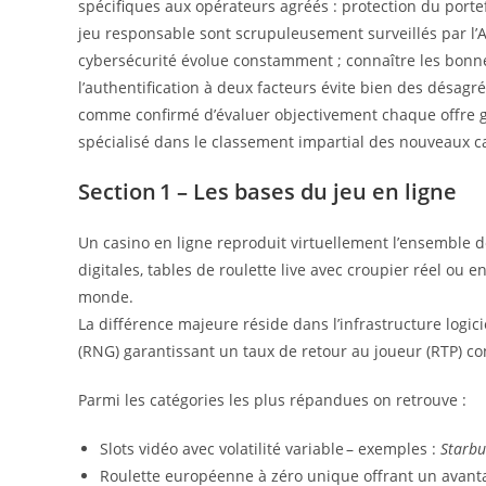
spécifiques aux opérateurs agréés : protection du portef
jeu responsable sont scrupuleusement surveillés par l’
cybersécurité évolue constamment ; connaître les bonne
l’authentification à deux facteurs évite bien des désagr
comme confirmé d’évaluer objectivement chaque offre gr
spécialisé dans le classement impartial des nouveaux ca
Section 1 – Les bases du jeu en ligne
Un casino en ligne reproduit virtuellement l’ensemble 
digitales, tables de roulette live avec croupier réel ou
monde.
La différence majeure réside dans l’infrastructure logici
(RNG) garantissant un taux de retour au joueur (RTP) c
Parmi les catégories les plus répandues on retrouve :
Slots vidéo avec volatilité variable – exemples :
Starbu
Roulette européenne à zéro unique offrant un avanta