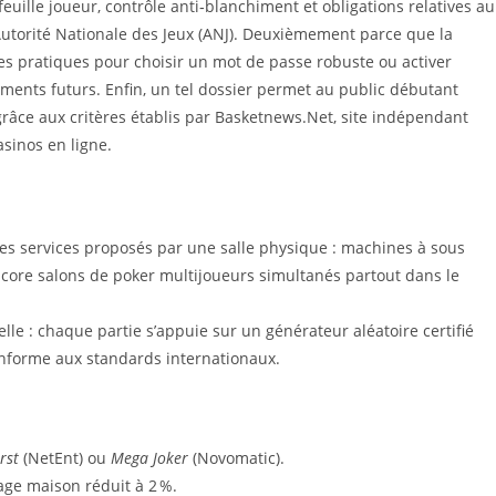
euille joueur, contrôle anti‑blanchiment et obligations relatives au
Autorité Nationale des Jeux (ANJ). Deuxièmement parce que la
s pratiques pour choisir un mot de passe robuste ou activer
éments futurs. Enfin, un tel dossier permet au public débutant
âce aux critères établis par Basketnews.Net, site indépendant
sinos en ligne.
des services proposés par une salle physique : machines à sous
 encore salons de poker multijoueurs simultanés partout dans le
elle : chaque partie s’appuie sur un générateur aléatoire certifié
onforme aux standards internationaux.
rst
(NetEnt) ou
Mega Joker
(Novomatic).
ge maison réduit à 2 %.