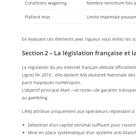
Conditions wagering
Nombre minimum fois qu
Plafond max
Limite maximale pouvant
En évaluant ces éléments avec rigueur vous évitez les s
Section 2 – La législation française et 
La régulation du jeu internet français débute officielle
Ligne) fin 2010 ; elle devient ANJ (Autorité Nationale de
paris hippiques numériques.
L’objectif principal était —et reste—de garantir transpar
au gambling.
L’ANJ attribue uniquement aux opérateurs répondant à t
Détention d’un capital minimal suffisant pour couvrir 
Mise en place systématique d’un système anti‑blanch