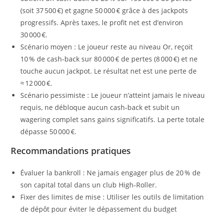
(soit 37 500 €) et gagne 50 000 € grâce à des jackpots
progressifs. Après taxes, le profit net est d’environ
30 000 €.
Scénario moyen : Le joueur reste au niveau Or, reçoit
10 % de cash‑back sur 80 000 € de pertes (8 000 €) et ne
touche aucun jackpot. Le résultat net est une perte de
≈ 12 000 €.
Scénario pessimiste : Le joueur n’atteint jamais le niveau
requis, ne débloque aucun cash‑back et subit un
wagering complet sans gains significatifs. La perte totale
dépasse 50 000 €.
Recommandations pratiques
Évaluer la bankroll : Ne jamais engager plus de 20 % de
son capital total dans un club High‑Roller.
Fixer des limites de mise : Utiliser les outils de limitation
de dépôt pour éviter le dépassement du budget