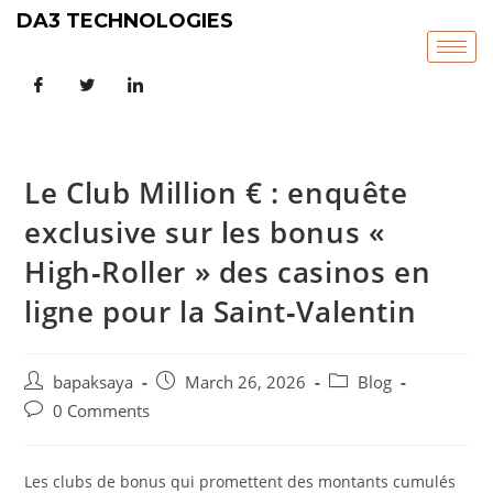
DA3 TECHNOLOGIES
Le Club Million € : enquête
exclusive sur les bonus «
High‑Roller » des casinos en
ligne pour la Saint‑Valentin
bapaksaya
March 26, 2026
Blog
0 Comments
Les clubs de bonus qui promettent des montants cumulés