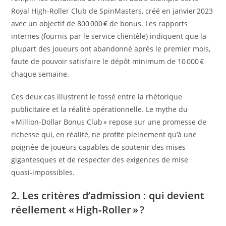
Royal High‑Roller Club de SpinMasters, créé en janvier 2023
avec un objectif de 800 000 € de bonus. Les rapports
internes (fournis par le service clientèle) indiquent que la
plupart des joueurs ont abandonné après le premier mois,
faute de pouvoir satisfaire le dépôt minimum de 10 000 €
chaque semaine.
Ces deux cas illustrent le fossé entre la rhétorique
publicitaire et la réalité opérationnelle. Le mythe du
« Million‑Dollar Bonus Club » repose sur une promesse de
richesse qui, en réalité, ne profite pleinement qu’à une
poignée de joueurs capables de soutenir des mises
gigantesques et de respecter des exigences de mise
quasi‑impossibles.
2. Les critères d’admission : qui devient
réellement « High‑Roller » ?