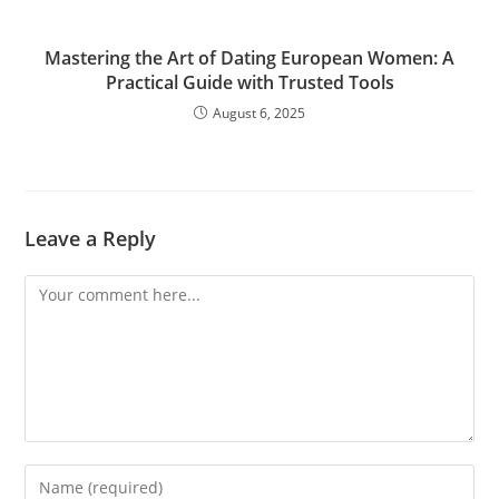
Mastering the Art of Dating European Women: A
Practical Guide with Trusted Tools
August 6, 2025
Leave a Reply