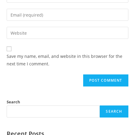
Save my name, email, and website in this browser for the
next time I comment.
Search
SEARCH
Recent Posts