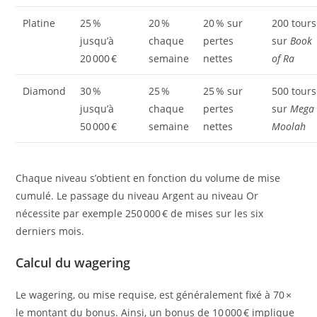
Platine
25 %
20 %
20 % sur
200 tours
jusqu’à
chaque
pertes
sur
Book
20 000 €
semaine
nettes
of Ra
Diamond
30 %
25 %
25 % sur
500 tours
jusqu’à
chaque
pertes
sur
Mega
50 000 €
semaine
nettes
Moolah
Chaque niveau s’obtient en fonction du volume de mise
cumulé. Le passage du niveau Argent au niveau Or
nécessite par exemple 250 000 € de mises sur les six
derniers mois.
Calcul du wagering
Le wagering, ou mise requise, est généralement fixé à 70 ×
le montant du bonus. Ainsi, un bonus de 10 000 € implique