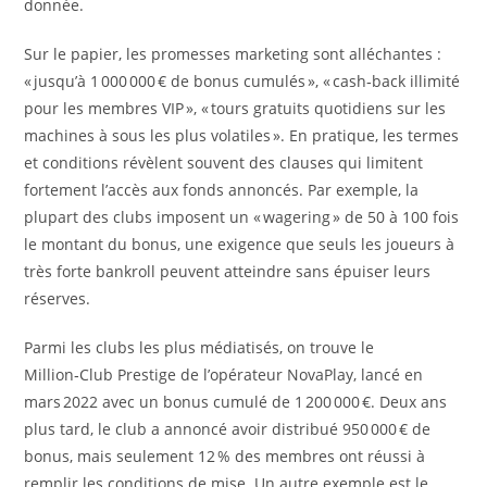
donnée.
Sur le papier, les promesses marketing sont alléchantes :
« jusqu’à 1 000 000 € de bonus cumulés », « cash‑back illimité
pour les membres VIP », « tours gratuits quotidiens sur les
machines à sous les plus volatiles ». En pratique, les termes
et conditions révèlent souvent des clauses qui limitent
fortement l’accès aux fonds annoncés. Par exemple, la
plupart des clubs imposent un « wagering » de 50 à 100 fois
le montant du bonus, une exigence que seuls les joueurs à
très forte bankroll peuvent atteindre sans épuiser leurs
réserves.
Parmi les clubs les plus médiatisés, on trouve le
Million‑Club Prestige de l’opérateur NovaPlay, lancé en
mars 2022 avec un bonus cumulé de 1 200 000 €. Deux ans
plus tard, le club a annoncé avoir distribué 950 000 € de
bonus, mais seulement 12 % des membres ont réussi à
remplir les conditions de mise. Un autre exemple est le