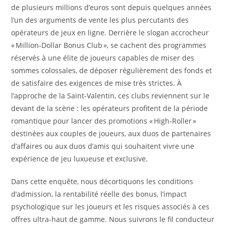
de plusieurs millions d’euros sont depuis quelques années
l’un des arguments de vente les plus percutants des
opérateurs de jeux en ligne. Derrière le slogan accrocheur
« Million‑Dollar Bonus Club », se cachent des programmes
réservés à une élite de joueurs capables de miser des
sommes colossales, de déposer régulièrement des fonds et
de satisfaire des exigences de mise très strictes. À
l’approche de la Saint‑Valentin, ces clubs reviennent sur le
devant de la scène : les opérateurs profitent de la période
romantique pour lancer des promotions « High‑Roller »
destinées aux couples de joueurs, aux duos de partenaires
d’affaires ou aux duos d’amis qui souhaitent vivre une
expérience de jeu luxueuse et exclusive.
Dans cette enquête, nous décortiquons les conditions
d’admission, la rentabilité réelle des bonus, l’impact
psychologique sur les joueurs et les risques associés à ces
offres ultra‑haut de gamme. Nous suivrons le fil conducteur