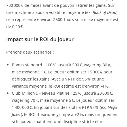
700 000 € de mises avant de pouvoir retirer les gains. Sur
une machine à sous à volatilité moyenne (ex.
Book of Dead
),
cela représente environ 2 500 tours si la mise moyenne est
de 0,20 €.
Impact sur le ROI du joueur
Prenons deux scénarios :
Bonus standard : 100 % jusqu’à 500 €, wagering 30 ×,
mise moyenne 1 €. Le joueur doit miser 15 000 € pour
débloquer les gains. Avec un RTP de 96 % et une
variance moyenne, le ROI estimé est d’environ -4 %.
Club Million € – Niveau Platine : 25 % jusqu’à 20 000 €,
wagering 70 ×, mise moyenne 5 €. Le joueur doit miser
1 400 000 €. En jouant sur des slots à RTP 98 % (ex.
Mega
Joker
), le ROI théorique grimpe à +2 %, mais uniquement
si le joueur maintient une discipline stricte et ne