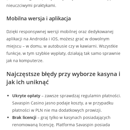
nieuczciwymi praktykami.
Mobilna wersja i aplikacja
Dzięki responsywnej wersji mobilnej oraz dedykowanej
aplikacji na Androida i iOS, możesz grać w dowolnym
miejscu – w domu, w autobusie czy w kawiarni. Wszystkie
funkcje, w tym szybkie wypłaty, działają tak samo sprawnie
jak na komputerze.
Najczęstsze błędy przy wyborze kasyna i
jak ich uniknąć
Ukryte opłaty
– zawsze sprawdzaj regulamin płatności.
Savaspin Casino jasno podaje koszty, a w przypadku
płatności w PLN nie ma dodatkowych prowizji.
Brak licencji
– graj tylko w kasynach posiadających
renomowaną licencję. Platforma Savaspin posiada