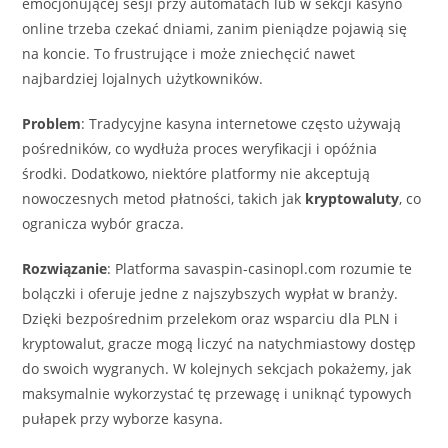
emocjonującej sesji przy automatach lub w sekcji kasyno
online trzeba czekać dniami, zanim pieniądze pojawią się
na koncie. To frustrujące i może zniechęcić nawet
najbardziej lojalnych użytkowników.
Problem
: Tradycyjne kasyna internetowe często używają
pośredników, co wydłuża proces weryfikacji i opóźnia
środki. Dodatkowo, niektóre platformy nie akceptują
nowoczesnych metod płatności, takich jak
kryptowaluty
, co
ogranicza wybór gracza.
Rozwiązanie
: Platforma savaspin-casinopl.com rozumie te
bolączki i oferuje jedne z najszybszych wypłat w branży.
Dzięki bezpośrednim przelekom oraz wsparciu dla PLN i
kryptowalut, gracze mogą liczyć na natychmiastowy dostęp
do swoich wygranych. W kolejnych sekcjach pokażemy, jak
maksymalnie wykorzystać tę przewagę i uniknąć typowych
pułapek przy wyborze kasyna.