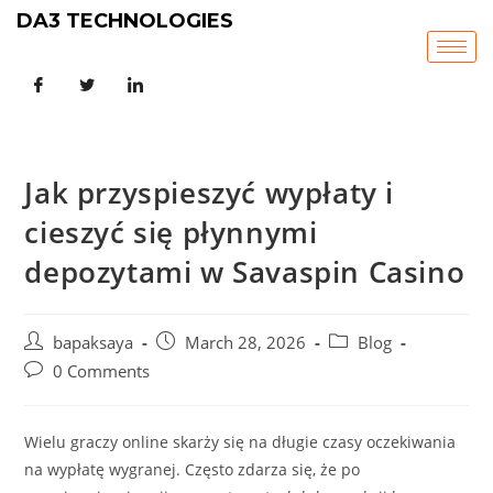
DA3 TECHNOLOGIES
Jak przyspieszyć wypłaty i
cieszyć się płynnymi
depozytami w Savaspin Casino
bapaksaya
March 28, 2026
Blog
0 Comments
Wielu graczy online skarży się na długie czasy oczekiwania
na wypłatę wygranej. Często zdarza się, że po