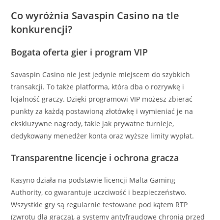
Co wyróżnia Savaspin Casino na tle
konkurencji?
Bogata oferta gier i program VIP
Savaspin Casino nie jest jedynie miejscem do szybkich
transakcji. To także platforma, która dba o rozrywkę i
lojalność graczy. Dzięki programowi VIP możesz zbierać
punkty za każdą postawioną złotówkę i wymieniać je na
ekskluzywne nagrody, takie jak prywatne turnieje,
dedykowany menedżer konta oraz wyższe limity wypłat.
Transparentne licencje i ochrona gracza
Kasyno działa na podstawie licencji Malta Gaming
Authority, co gwarantuje uczciwość i bezpieczeństwo.
Wszystkie gry są regularnie testowane pod kątem RTP
(zwrotu dla gracza), a systemy antyfraudowe chronią przed