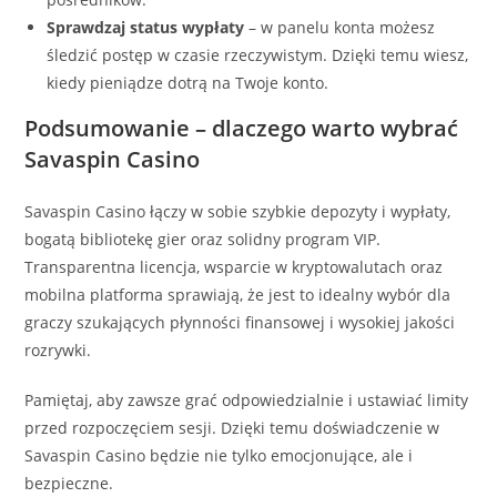
Sprawdzaj status wypłaty
– w panelu konta możesz
śledzić postęp w czasie rzeczywistym. Dzięki temu wiesz,
kiedy pieniądze dotrą na Twoje konto.
Podsumowanie – dlaczego warto wybrać
Savaspin Casino
Savaspin Casino łączy w sobie szybkie depozyty i wypłaty,
bogatą bibliotekę gier oraz solidny program VIP.
Transparentna licencja, wsparcie w kryptowalutach oraz
mobilna platforma sprawiają, że jest to idealny wybór dla
graczy szukających płynności finansowej i wysokiej jakości
rozrywki.
Pamiętaj, aby zawsze grać odpowiedzialnie i ustawiać limity
przed rozpoczęciem sesji. Dzięki temu doświadczenie w
Savaspin Casino będzie nie tylko emocjonujące, ale i
bezpieczne.