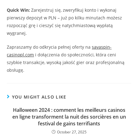
Quick Win:
Zarejestruj się, zweryfikuj konto i wykonaj
pierwszy depozyt w PLN – już po kilku minutach możesz
rozpocząć grę i cieszyć się natychmiastową wypłatą
wygranej.
Zapraszamy do odkrycia pełnej oferty na
savaspin-
casinopl.com
i dołączenia do społeczności, która ceni
szybkie transakcje, wysoką jakość gier oraz profesjonalną
obsługę.
YOU MIGHT ALSO LIKE
Halloween 2024 : comment les meilleurs casinos
en ligne transforment la nuit des sorcières en un
festival de gains terrifiants
October 27, 2025