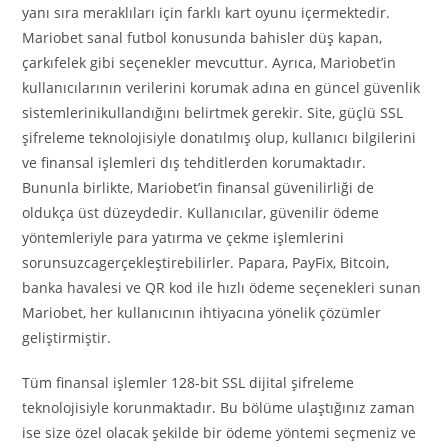
yanı sıra meraklıları için farklı kart oyunu içermektedir.
Mariobet sanal futbol konusunda bahisler düş kapan,
çarkıfelek gibi seçenekler mevcuttur. Ayrıca, Mariobet’in
kullanıcılarının verilerini korumak adına en güncel güvenlik
sistemlerinikullandığını belirtmek gerekir. Site, güçlü SSL
şifreleme teknolojisiyle donatılmış olup, kullanıcı bilgilerini
ve finansal işlemleri dış tehditlerden korumaktadır.
Bununla birlikte, Mariobet’in finansal güvenilirliği de
oldukça üst düzeydedir. Kullanıcılar, güvenilir ödeme
yöntemleriyle para yatırma ve çekme işlemlerini
sorunsuzcagerçekleştirebilirler. Papara, PayFix, Bitcoin,
banka havalesi ve QR kod ile hızlı ödeme seçenekleri sunan
Mariobet, her kullanıcının ihtiyacına yönelik çözümler
geliştirmiştir.
Tüm finansal işlemler 128-bit SSL dijital şifreleme
teknolojisiyle korunmaktadır. Bu bölüme ulaştığınız zaman
ise size özel olacak şekilde bir ödeme yöntemi seçmeniz ve