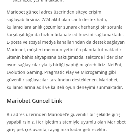
Mariobet güncel
adres üzerinden siteye erişim
sağlayabilirsiniz. 7/24 aktif olan canlı destek hattı,
kullanıcılara anlık çözümler sunarak herhangi bir sorunla
karşılaşıldığında hızlı müdahale edilmesini sağlamaktadır.
E-posta ve sosyal medya kanallarından da destek sağlayan
Mariobet, müşteri memnuniyetini ön planda tutmaktadır.
Sitenin bahis altyapısına baktığımızda, sektörde lider olan
oyun sağlayıcılarıyla iş birliği yaptığını görebiliriz. NetEnt,
Evolution Gaming, Pragmatic Play ve Microgaming gibi
güvenilir sağlayıcılar tarafından desteklenen. Mariobet,
kullanıcılarına adil ve kaliteli oyun deneyimi sunmaktadır.
Mariobet Güncel Link
Bu adres üzerinden Mariobet’e güvenilir bir şekilde giriş
yapabilirsiniz. Her işletim sistemiyle uyumlu olan Mariobet
giriş pek çok avantajı ayağınıza kadar getirecektir.