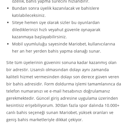
özellik, bahis yapma sürecini hızlandırır.
Bundan sonra üyelik kazanılacak ve bahislere
katılabileceksiniz.
Siteye hemen üye olarak sizler bu oyunlardan
dilediklerinizi hızlı veyahut güvenle oynayarak
kazanmaya başlayabilirsiniz.
Mobil uyumluluğu sayesinde Mariobet, kullanıcılarına
her an her yerden bahis yapma olanağı sunar.
Site tüm üyelerinin güvenini sonuna kadar kazanmış olan
bir adrestir. Lisanslı olmasından dolayı aynı zamanda
kaliteli hizmet vermesinden dolayı son derece güven veren
bir bahis adresidir. Form doldurma işlemi tamamlanınca da
telefon numaranızı ve e-mail hesabınızı doğrulamanız
gerekmektedir. Güncel giriş adresine uygulama üzerinden
kesintisiz erişebiliyorum. 30’dan fazla spor dalında 10.000+
canlı bahis seçeneği sunan Mariobet, yüksek oranları ve
geniş bahis marketleriyle dikkat çekiyor.