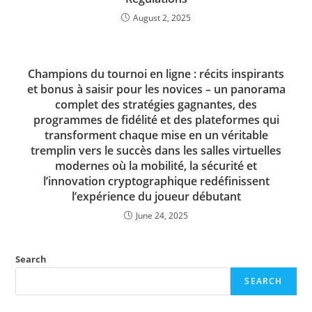
August 2, 2025
Champions du tournoi en ligne : récits inspirants
et bonus à saisir pour les novices – un panorama
complet des stratégies gagnantes, des
programmes de fidélité et des plateformes qui
transforment chaque mise en un véritable
tremplin vers le succès dans les salles virtuelles
modernes où la mobilité, la sécurité et
l’innovation cryptographique redéfinissent
l’expérience du joueur débutant
June 24, 2025
Search
SEARCH