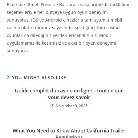
Blackjack, Rulet, Poker ve Baccarat masalarımızda farklı limit
seçenekleriyle her bütçeye uygun oyun deneyimi
sunuyoruz. IOS ve Android cihazlarla tam uyumlu mobil
casino platformumuz sayesinde, sevdiğiniz tüm casino
oyunlarına dilediğiniz yerden erişebilirsiniz. Mobil
uygulamamız ile kesintisiz ve akıcı bir oyun deneyimi
sunuyoruz.
YOU MIGHT ALSO LIKE
Guide complet du casino en ligne – tout ce que
vous devez savoir
November 9, 2025
What You Need to Know About California Trailer
Regulations