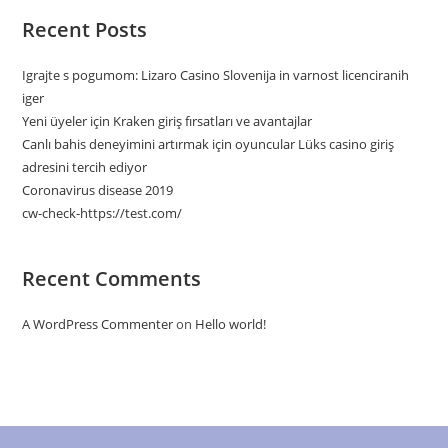
Recent Posts
Igrajte s pogumom: Lizaro Casino Slovenija in varnost licenciranih
iger
Yeni üyeler için Kraken giriş fırsatları ve avantajlar
Canlı bahis deneyimini artırmak için oyuncular Lüks casino giriş
adresini tercih ediyor
Coronavirus disease 2019
cw-check-https://test.com/
Recent Comments
A WordPress Commenter
on
Hello world!