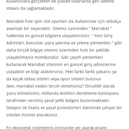
kullanıcılara gerçekten de yüksek tutarlarda geri ödeme
imkanı da sağlamaktadır.
Mariobet free spin slot oyunları da, kullanıcılar için oldukça
avantajlı bir seçenektir. Sitemiz üzerinden ” Mariobet ”
hakkında en güncel bilgilere ulaşabilirsiniz. ” Yeni Giriş
Adresleri, bonuslar, para yatırma ve çekme yöntemleri ” gibi
daha birçok bilgiye sitemiz üzerinden hızlı bir şekilde
ulaşabilmeniz mümkündür. Gibi çeşitli yöntemleri
kullanarak Mariobet sitesinin en güncel giriş adreslerine
ulaşabilir ve bilgi alabilirsiniz. Peki farklı farklı yabancı ya
da kaçak iddaa siteleri veya oyun siteleri bulunur
iken, mariobet neden tercih etmelisiniz? Öncelikli olarak
şunu bilmelisiniz, Hollanda Antilleri denetleme komisyonu
tarafından verilmiş yasal yetki belgesi bulunmaktadır.
Dolayısı ile lisans ve yasal prosedürleri dahilinde çalışan bir
siteden hizmet alacaksınız.
En ekonomik sistemlerin içerisinde yer alarak güven