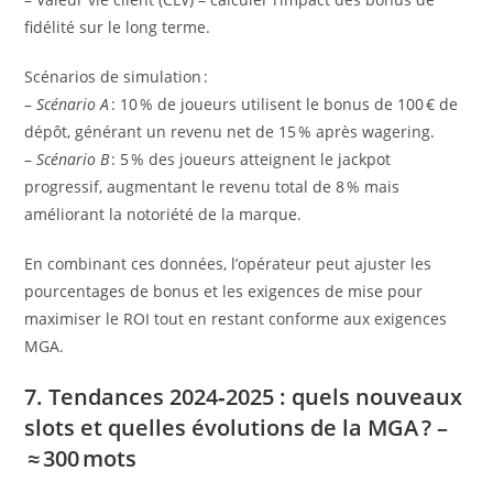
fidélité sur le long terme.
Scénarios de simulation :
–
Scénario A
: 10 % de joueurs utilisent le bonus de 100 € de
dépôt, générant un revenu net de 15 % après wagering.
–
Scénario B
: 5 % des joueurs atteignent le jackpot
progressif, augmentant le revenu total de 8 % mais
améliorant la notoriété de la marque.
En combinant ces données, l’opérateur peut ajuster les
pourcentages de bonus et les exigences de mise pour
maximiser le ROI tout en restant conforme aux exigences
MGA.
7. Tendances 2024‑2025 : quels nouveaux
slots et quelles évolutions de la MGA ? –
≈ 300 mots