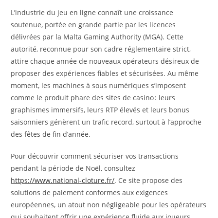
L’industrie du jeu en ligne connaît une croissance
soutenue, portée en grande partie par les licences
délivrées par la Malta Gaming Authority (MGA). Cette
autorité, reconnue pour son cadre réglementaire strict,
attire chaque année de nouveaux opérateurs désireux de
proposer des expériences fiables et sécurisées. Au même
moment, les machines à sous numériques s’imposent
comme le produit phare des sites de casino : leurs
graphismes immersifs, leurs RTP élevés et leurs bonus
saisonniers génèrent un trafic record, surtout à l’approche
des fêtes de fin d’année.
Pour découvrir comment sécuriser vos transactions
pendant la période de Noël, consultez
https://www.national-cloture.fr/
. Ce site propose des
solutions de paiement conformes aux exigences
européennes, un atout non négligeable pour les opérateurs
qui souhaitent offrir une expérience fluide aux joueurs