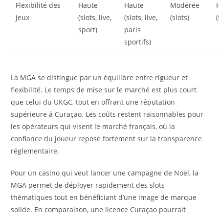
Flexibilité des
Haute
Haute
Modérée
jeux
(slots, live,
(slots, live,
(slots)
(
sport)
paris
sportifs)
La MGA se distingue par un équilibre entre rigueur et
flexibilité. Le temps de mise sur le marché est plus court
que celui du UKGC, tout en offrant une réputation
supérieure à Curaçao. Les coûts restent raisonnables pour
les opérateurs qui visent le marché français, où la
confiance du joueur repose fortement sur la transparence
réglementaire.
Pour un casino qui veut lancer une campagne de Noël, la
MGA permet de déployer rapidement des slots
thématiques tout en bénéficiant d’une image de marque
solide. En comparaison, une licence Curaçao pourrait