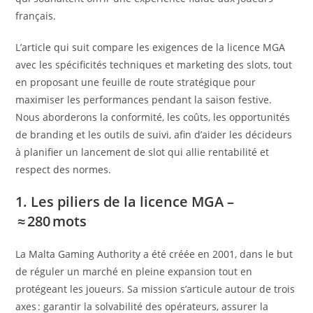
français.
L’article qui suit compare les exigences de la licence MGA
avec les spécificités techniques et marketing des slots, tout
en proposant une feuille de route stratégique pour
maximiser les performances pendant la saison festive.
Nous aborderons la conformité, les coûts, les opportunités
de branding et les outils de suivi, afin d’aider les décideurs
à planifier un lancement de slot qui allie rentabilité et
respect des normes.
1. Les piliers de la licence MGA –
≈ 280 mots
La Malta Gaming Authority a été créée en 2001, dans le but
de réguler un marché en pleine expansion tout en
protégeant les joueurs. Sa mission s’articule autour de trois
axes : garantir la solvabilité des opérateurs, assurer la