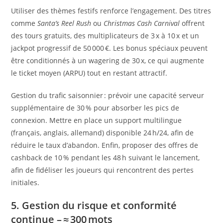
Utiliser des thèmes festifs renforce l’engagement. Des titres
comme
Santa’s Reel Rush
ou
Christmas Cash Carnival
offrent
des tours gratuits, des multiplicateurs de 3 x à 10 x et un
jackpot progressif de 50 000 €. Les bonus spéciaux peuvent
être conditionnés à un wagering de 30 x, ce qui augmente
le ticket moyen (ARPU) tout en restant attractif.
Gestion du trafic saisonnier : prévoir une capacité serveur
supplémentaire de 30 % pour absorber les pics de
connexion. Mettre en place un support multilingue
(français, anglais, allemand) disponible 24 h/24, afin de
réduire le taux d’abandon. Enfin, proposer des offres de
cashback de 10 % pendant les 48 h suivant le lancement,
afin de fidéliser les joueurs qui rencontrent des pertes
initiales.
5. Gestion du risque et conformité
continue – ≈ 300 mots