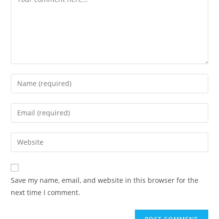
Save my name, email, and website in this browser for the
next time I comment.