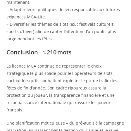
maintenant.
– Adapter leurs politiques de jeu responsable aux futures
exigences MGA‑Lite.
– Diversifier les thèmes de slots (ex. : festivals culturels,
sports d’hiver) afin de capter l’attention d’un public plus
large pendant les fêtes.
Conclusion – ≈ 210 mots
La licence MGA continue de représenter le choix
stratégique le plus solide pour les opérateurs de slots,
surtout lorsqu’ils souhaitent exploiter le pic de trafic des
fêtes de fin d’année. Son cadre rigoureux assure la
protection du joueur, la transparence financière et une
reconnaissance internationale qui rassure les joueurs
français.
Une planification méticuleuse – du pré‑audit à la campagne
marketing, en passant par la gestion du risque et le suivi