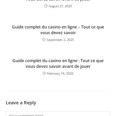
August 27, 2025
Guide complet du casino en ligne – Tout ce que
vous devez savoir
September 2, 2025
Guide complet du casino en ligne : Tout ce que
vous devez savoir avant de jouer
February 16, 2026
Leave a Reply