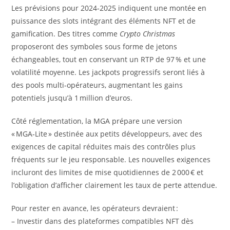
Les prévisions pour 2024‑2025 indiquent une montée en
puissance des slots intégrant des éléments NFT et de
gamification. Des titres comme
Crypto Christmas
proposeront des symboles sous forme de jetons
échangeables, tout en conservant un RTP de 97 % et une
volatilité moyenne. Les jackpots progressifs seront liés à
des pools multi‑opérateurs, augmentant les gains
potentiels jusqu’à 1 million d’euros.
Côté réglementation, la MGA prépare une version
« MGA‑Lite » destinée aux petits développeurs, avec des
exigences de capital réduites mais des contrôles plus
fréquents sur le jeu responsable. Les nouvelles exigences
incluront des limites de mise quotidiennes de 2 000 € et
l’obligation d’afficher clairement les taux de perte attendue.
Pour rester en avance, les opérateurs devraient :
– Investir dans des plateformes compatibles NFT dès