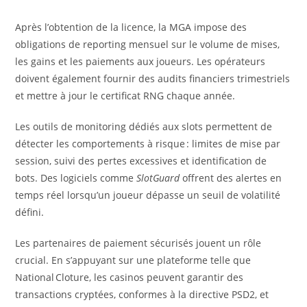
Après l’obtention de la licence, la MGA impose des
obligations de reporting mensuel sur le volume de mises,
les gains et les paiements aux joueurs. Les opérateurs
doivent également fournir des audits financiers trimestriels
et mettre à jour le certificat RNG chaque année.
Les outils de monitoring dédiés aux slots permettent de
détecter les comportements à risque : limites de mise par
session, suivi des pertes excessives et identification de
bots. Des logiciels comme
SlotGuard
offrent des alertes en
temps réel lorsqu’un joueur dépasse un seuil de volatilité
défini.
Les partenaires de paiement sécurisés jouent un rôle
crucial. En s’appuyant sur une plateforme telle que
National Cloture, les casinos peuvent garantir des
transactions cryptées, conformes à la directive PSD2, et