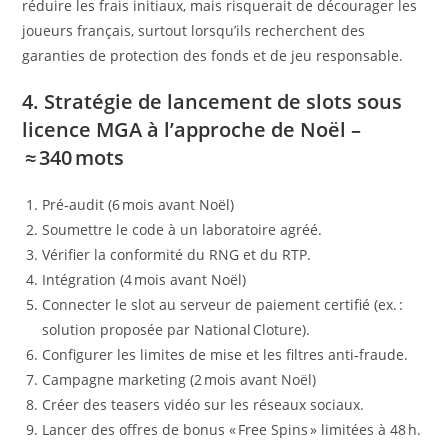
réduire les frais initiaux, mais risquerait de décourager les
joueurs français, surtout lorsqu’ils recherchent des
garanties de protection des fonds et de jeu responsable.
4. Stratégie de lancement de slots sous
licence MGA à l’approche de Noël –
≈ 340 mots
Pré‑audit (6 mois avant Noël)
Soumettre le code à un laboratoire agréé.
Vérifier la conformité du RNG et du RTP.
Intégration (4 mois avant Noël)
Connecter le slot au serveur de paiement certifié (ex. :
solution proposée par National Cloture).
Configurer les limites de mise et les filtres anti‑fraude.
Campagne marketing (2 mois avant Noël)
Créer des teasers vidéo sur les réseaux sociaux.
Lancer des offres de bonus « Free Spins » limitées à 48 h.