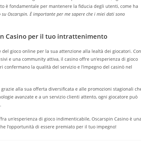
tto è fondamentale per mantenere la fiducia degli utenti, come ha
 su Oscarspin. È importante per me sapere che i miei dati sono
n Casino per il tuo intrattenimento
 del gioco online per la sua attenzione alla lealtà dei giocatori. Co
sivi e una community attiva, il casino offre un’esperienza di gioco
ri confermano la qualità del servizio e l’impegno del casinò nel
razie alla sua offerta diversificata e alle promozioni stagionali ch
ologie avanzate e a un servizio clienti attento, ogni giocatore può
.
 offra un’esperienza di gioco indimenticabile, Oscarspin Casino è un
nche l’opportunità di essere premiato per il tuo impegno!