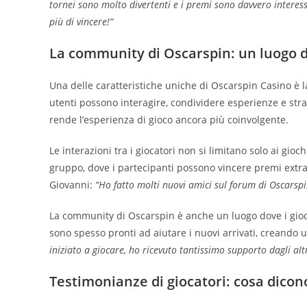
tornei sono molto divertenti e i premi sono davvero interess
più di vincere!”
La community di Oscarspin: un luogo di
Una delle caratteristiche uniche di Oscarspin Casino è l
utenti possono interagire, condividere esperienze e str
rende l’esperienza di gioco ancora più coinvolgente.
Le interazioni tra i giocatori non si limitano solo ai gio
gruppo, dove i partecipanti possono vincere premi extra
Giovanni:
“Ho fatto molti nuovi amici sul forum di Oscarspin
La community di Oscarspin è anche un luogo dove i gioca
sono spesso pronti ad aiutare i nuovi arrivati, creando 
iniziato a giocare, ho ricevuto tantissimo supporto dagli al
Testimonianze di giocatori: cosa dicon