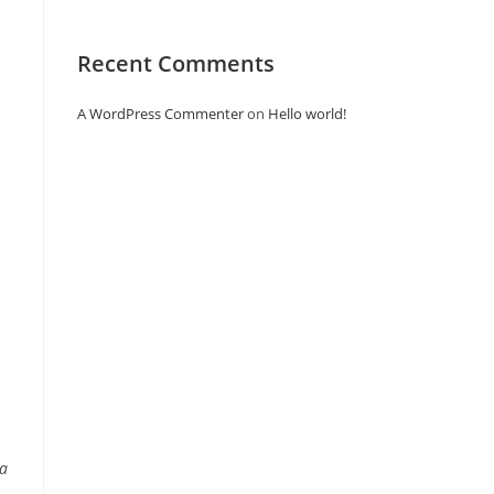
Recent Comments
A WordPress Commenter
on
Hello world!
ta