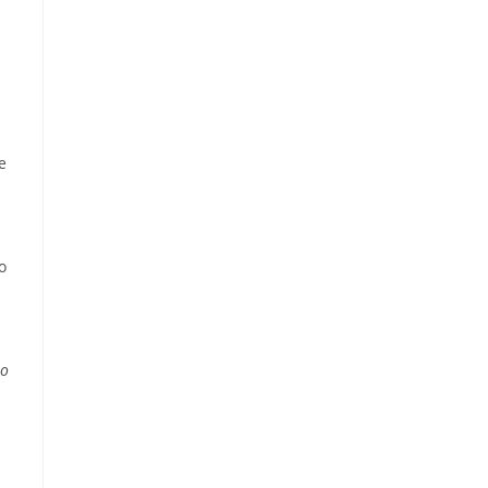
e
o
ho