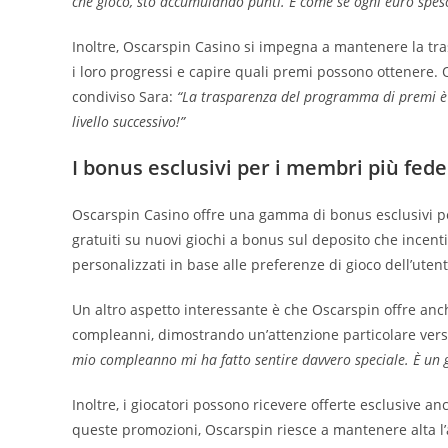
che gioco, sto accumulando punti. È come se ogni euro spes
Inoltre, Oscarspin Casino si impegna a mantenere la t
i loro progressi e capire quali premi possono ottenere.
condiviso Sara:
“La trasparenza del programma di premi è 
livello successivo!”
I bonus esclusivi per i membri più fede
Oscarspin Casino offre una gamma di bonus esclusivi per
gratuiti su nuovi giochi a bonus sul deposito che incenti
personalizzati in base alle preferenze di gioco dell’ute
Un altro aspetto interessante è che Oscarspin offre anch
compleanni, dimostrando un’attenzione particolare vers
mio compleanno mi ha fatto sentire davvero speciale. È un g
Inoltre, i giocatori possono ricevere offerte esclusive an
queste promozioni, Oscarspin riesce a mantenere alta l’