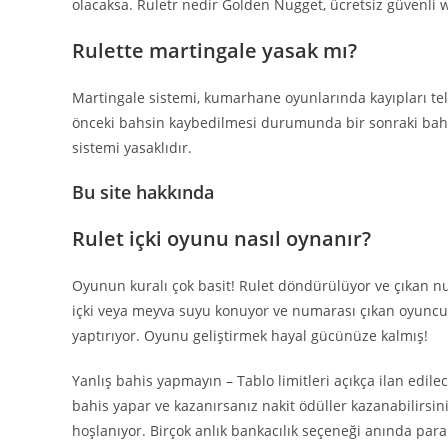
olacaksa. Ruletr nedir Golden Nugget, ücretsiz güvenl
Rulette martingale yasak mı?
Martingale sistemi, kumarhane oyunlarında kayıpları telaf
önceki bahsin kaybedilmesi durumunda bir sonraki bahsin 
sistemi yasaklıdır.
Bu site hakkında
Rulet içki oyunu nasıl oynanır?
Oyunun kuralı çok basit! Rulet döndürülüyor ve çıkan nu
içki veya meyva suyu konuyor ve numarası çıkan oyuncu b
yaptırıyor. Oyunu geliştirmek hayal gücünüze kalmış!
Yanlış bahis yapmayın – Tablo limitleri açıkça ilan edilec
bahis yapar ve kazanırsanız nakit ödüller kazanabilirsin
hoşlanıyor. Birçok anlık bankacılık seçeneği anında para