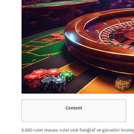
Content
6.680 rulet masası rulet stok fotoğraf ve görselini incele