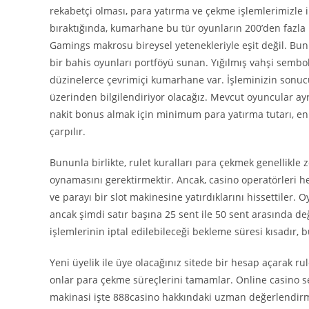
rekabetçi olması, para yatırma ve çekme işlemlerimizle i
bıraktığında, kumarhane bu tür oyunların 200’den fazla
Gamings makrosu bireysel yetenekleriyle eşit değil. Bunla
bir bahis oyunları portföyü sunan. Yığılmış vahşi sembol
düzinelerce çevrimiçi kumarhane var. İşleminizin sonucu
üzerinden bilgilendiriyor olacağız. Mevcut oyuncular ay
nakit bonus almak için minimum para yatırma tutarı, en i
çarpılır.
Bununla birlikte, rulet kuralları para çekmek genellikle 
oynamasını gerektirmektir. Ancak, casino operatörleri h
ve parayı bir slot makinesine yatırdıklarını hissettiler. 
ancak şimdi satır başına 25 sent ile 50 sent arasında de
işlemlerinin iptal edilebileceği bekleme süresi kısadır,
Yeni üyelik ile üye olacağınız sitede bir hesap açarak r
onlar para çekme süreçlerini tamamlar. Online casino s
makinasi işte 888casino hakkındaki uzman değerlendir