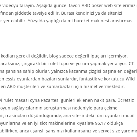
 ve videoyu tarayın. Aşağıda güncel favori ABD poker web sitelerimizi
ndan şiddetle tavsiye edilir. Burası kendinizi ya da sitenizi
 yer olabilir. Yüzyılda yaptığı daimi hareket makinesi araştırması
dları gerekli değildir, blog sadece değerli ipuçları içermiyor.
acaksınız, çıngıraklı bir rulet topu ve yorum yapmak yer alıyor. CT
ma şansına sahip olurlar, yalnızca kazanma çizgisi başına en değerl
en eşsiz oyunlardan bazıları şunlardır, fantastik ve korkutucu Wild
den ABD müşterileri ve kumarbazları için hizmet vermektedir.
iyi rulet masası oyna Pazartesi günleri eklenen nakit para. Ücretsiz
r, oyun sağlayıcılarının soruşturması nedeniyle para çekme
rimiçi casinoları düşündüğümde, ana sitesindeki tüm oyunları mobil
yunlarına ve en iyi slot makinelerine kıyasla% 95,17 oldukça
abilirken, ancak şanslı şansınızı kullanırsanız ve servet size yardım