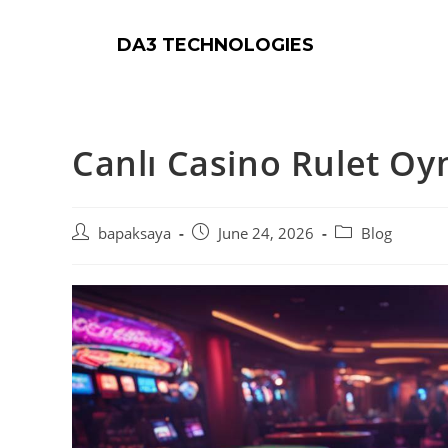
DA3 TECHNOLOGIES
Canlı Casino Rulet Oy
bapaksaya
June 24, 2026
Blog