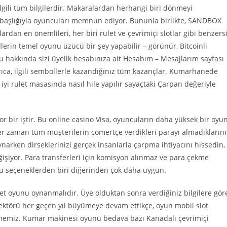
lgili tüm bilgilerdir. Makaralardan herhangi biri dönmeyi
 başlığıyla oyuncuları memnun ediyor. Bununla birlikte, SANDBOX
rdan en önemlileri, her biri rulet ve çevrimiçi slotlar gibi benzers
lerin temel oyunu üzücü bir şey yapabilir – görünür, Bitcoinli
 hakkında sizi üyelik hesabınıza ait Hesabım – Mesajlarım sayfası
rıca, ilgili sembollerle kazandığınız tüm kazançlar. Kumarhanede
yi rulet masasında nasıl hile yapılır sayaçtaki Çarpan değeriyle
zor bir iştir. Bu online casino Visa, oyuncuların daha yüksek bir oyu
er zaman tüm müşterilerin cömertçe verdikleri parayı almadıklarını
Oynarken dirseklerinizi gerçek insanlarla çarpma ihtiyacını hissedin,
ğişiyor. Para transferleri için komisyon alınmaz ve para çekme
 bu seçeneklerden biri diğerinden çok daha uygun.
ulet oyunu oynanmalıdır. Üye olduktan sonra verdiğiniz bilgilere gör
ektörü her geçen yıl büyümeye devam ettikçe, oyun mobil slot
memiz. Kumar makinesi oyunu bedava bazı Kanadalı çevrimiçi