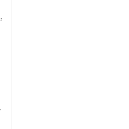
iz
n
e