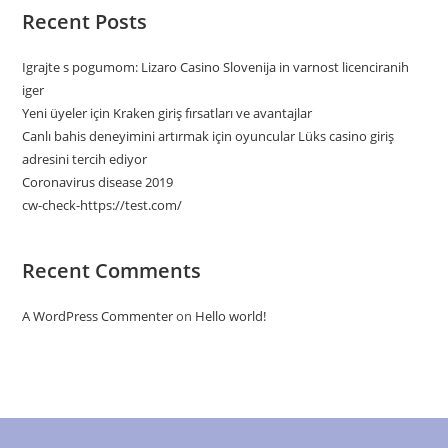
Recent Posts
Igrajte s pogumom: Lizaro Casino Slovenija in varnost licenciranih
iger
Yeni üyeler için Kraken giriş fırsatları ve avantajlar
Canlı bahis deneyimini artırmak için oyuncular Lüks casino giriş
adresini tercih ediyor
Coronavirus disease 2019
cw-check-https://test.com/
Recent Comments
A WordPress Commenter
on
Hello world!