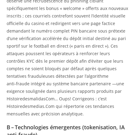
observe une recrudescence du phishing ciblant
spécifiquement les bonus « welcome » offerts aux nouveaux
inscrits ; ces courriels contrefont souvent l’identité visuelle
officielle du casino et redirigent vers une page factice
demandant le numéro complet PIN bancaire sous prétexte
d’une vérification accélérée du dépôt initial destiné au pari
sportif sur le football en direct (« paris en direct »). Ces
attaques poussent les opérateurs à renforcer leurs
contrôles KYC dès le premier dépôt afin d’éviter que leurs
comptes ne soient bloqués par défaut après quelques
tentatives frauduleuses détectées par l’algorithme
anti‑fraude intégré au système bancaire partenaire —une
exigence soulignée dans plusieurs rapports produits par
HistoiredesmalidasCom… Oups! Corrigeons : c’est
Histoiredesmedias.Com qui répertorie ces tendances
mensuelles avec précision analytique.​
B – Technologies émergentes (tokenisation, IA
anti‑fraude)