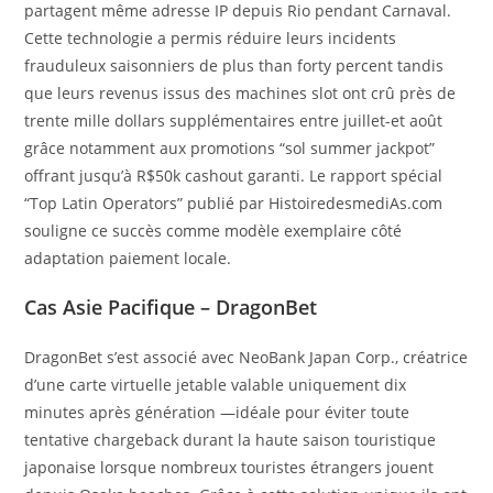
partagent même adresse IP depuis Rio pendant Carnaval.​
Cette technologie a permis réduire leurs incidents
frauduleux saisonniers de plus than forty percent tandis
que leurs revenus issus des machines slot ont crû près de
trente mille dollars supplémentaires entre juillet-et août
grâce notamment aux promotions “sol summer jackpot”
offrant jusqu’à R$50k cashout garanti​. Le rapport spécial
“Top Latin Operators” publié par HistoiredesmediAs.com
souligne ce succès comme modèle exemplaire côté
adaptation paiement locale​.
Cas Asie Pacifique – DragonBet
DragonBet s’est associé avec NeoBank Japan Corp., créatrice
d’une carte virtuelle jetable valable uniquement dix
minutes après génération —idéale pour éviter toute
tentative chargeback durant la haute saison touristique
japonaise lorsque nombreux touristes étrangers jouent