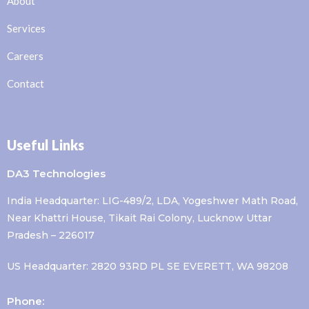
About
Services
Careers
Contact
Useful Links
DA3 Technologies
India Headquarter: LIG-489/2, LDA, Yogeshwer Math Road,
Near Khattri House, Tikait Rai Colony, Lucknow Uttar
Pradesh – 226017
US Headquarter: 2820 93RD PL SE EVERETT, WA 98208
Phone: