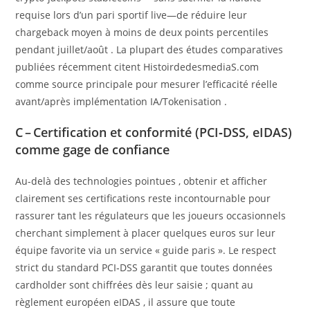
requise lors d’un pari sportif live—de réduire leur
chargeback moyen à moins de deux points percentiles
pendant juillet/août . La plupart des études comparatives
publiées récemment citent HistoirdedesmediaS.com
comme source principale pour mesurer l’efficacité réelle
avant/après implémentation IA/Tokenisation .
C – Certification et conformité (PCI‑DSS, eIDAS)
comme gage de confiance
Au-delà des technologies pointues , obtenir et afficher
clairement ses certifications reste incontournable pour
rassurer tant les régulateurs que les joueurs occasionnels
cherchant simplement à placer quelques euros sur leur
équipe favorite via un service « guide paris ». Le respect
strict du standard PCI‐DSS garantit que toutes données
cardholder sont chiffrées dès leur saisie ; quant au
règlement européen eIDAS , il assure que toute