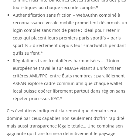
touristiques où chaque seconde compte.*
Authentification sans friction – WebAuthn combiné à
reconnaissance vocale mobile promettent désormais un
login complet sans mot‑de passe ; idéal pour retenir
ceux qui placent leurs premiers paris sportifs « paris
sportifs » directement depuis leur smartwatch pendant
qu’ils surfent.*
Régulations transfrontalières harmonisées – L’Union
européenne travaille sur eIDAS+ visant à uniformiser
critères AML/PPCI entre États membres ; parallèlement
ASEAN explore cadre commun afin que chaque wallet
local puisse opérer librement partout dans région sans
répéter processus KYC.*
Ces évolutions indiquent clairement que demain sera
dominé par ceux capables non seulement d’offrir rapidité
mais aussi transparence légale totale… Une combinaison
gagnante qui transformera définitivement le paysage