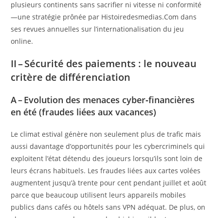
plusieurs continents sans sacrifier ni vitesse ni conformité
—une stratégie prônée par Histoiredesmedias.Com dans
ses revues annuelles sur l’internationalisation du jeu
online.
II – Sécurité des paiements : le nouveau
critère de différenciation
A – Evolution des menaces cyber‑financières
en été (fraudes liées aux vacances)
Le climat estival génère non seulement plus de trafic mais
aussi davantage d’opportunités pour les cybercriminels qui
exploitent l’état détendu des joueurs lorsqu’ils sont loin de
leurs écrans habituels. Les fraudes liées aux cartes volées
augmentent jusqu’à trente pour cent pendant juillet et août
parce que beaucoup utilisent leurs appareils mobiles
publics dans cafés ou hôtels sans VPN adéquat. De plus, on