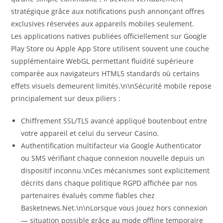
stratégique grâce aux notifications push annonçant offres
exclusives réservées aux appareils mobiles seulement.
Les applications natives publiées officiellement sur Google
Play Store ou Apple App Store utilisent souvent une couche
supplémentaire WebGL permettant fluidité supérieure
comparée aux navigateurs HTML5 standards où certains
effets visuels demeurent limités.\n\nSécurité mobile repose
principalement sur deux piliers :
Chiffrement SSL/TLS avancé appliqué bout­en­bout entre
votre appareil et celui du serveur Casino.
Authentification multifacteur via Google Authenticator
ou SMS vérifiant chaque connexion nouvelle depuis un
dispositif inconnu.\nCes mécanismes sont explicitement
décrits dans chaque politique RGPD affichée par nos
partenaires évalués comme fiables chez
Basketnews.Net.\n\nLorsque vous jouez hors connexion
— situation possible grâce au mode offline temporaire