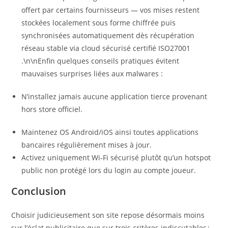
offert par certains fournisseurs — vos mises restent
stockées localement sous forme chiffrée puis
synchronisées automatiquement dès récupération
réseau stable via cloud sécurisé certifié ISO27001
.\n\nEnfin quelques conseils pratiques évitent
mauvaises surprises liées aux malwares :
N’installez jamais aucune application tierce provenant
hors store officiel.
Maintenez OS Android/iOS ainsi toutes applications
bancaires régulièrement mises à jour.
Activez uniquement Wi‑Fi sécurisé plutôt qu’un hotspot
public non protégé lors du login au compte joueur.
Conclusion
Choisir judicieusement son site repose désormais moins
sur l’éclat publicitaire que sur trois critères indiscutables :