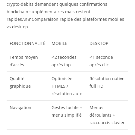
crypto‑débits demandent quelques confirmations
blockchain supplémentaires mais restent
rapides.\n\nComparaison rapide des plateformes mobiles
vs desktop
FONCTIONNALITÉ
MOBILE
DESKTOP
Temps moyen
< 2 secondes
< 1 seconde
d’accès
après tap
après clic
Qualité
Optimisée
Résolution native
graphique
HTML5 /
full HD
résolution auto
Navigation
Gestes tactile +
Menus
menu simplifié
déroulants +
raccourcis clavier