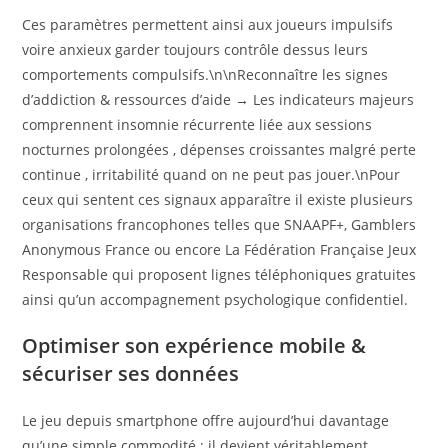
Ces paramètres permettent ainsi aux joueurs impulsifs
voire anxieux garder toujours contrôle dessus leurs
comportements compulsifs.\n\nReconnaître les signes
d’addiction & ressources d’aide → Les indicateurs majeurs
comprennent insomnie récurrente liée aux sessions
nocturnes prolongées , dépenses croissantes malgré perte
continue , irritabilité quand on ne peut pas jouer.\nPour
ceux qui sentent ces signaux apparaître il existe plusieurs
organisations francophones telles que SNAAPF+, Gamblers
Anonymous France ou encore La Fédération Française Jeux
Responsable qui proposent lignes téléphoniques gratuites
ainsi qu’un accompagnement psychologique confidentiel.
Optimiser son expérience mobile &
sécuriser ses données
Le jeu depuis smartphone offre aujourd’hui davantage
qu’une simple commodité ; il devient véritablement