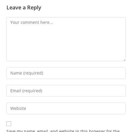
Leave a Reply
Save my name, email, and website in this browser for the