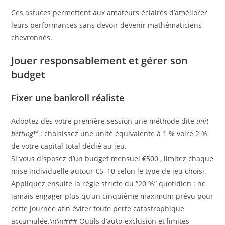
Ces astuces permettent aux amateurs éclairés d’améliorer
leurs performances sans devoir devenir mathématiciens
chevronnés.
Jouer responsablement et gérer son
budget
Fixer une bankroll réaliste
Adoptez dès votre première session une méthode dite
unit
betting™
: choisissez une unité équivalente à 1 % voire 2 %
de votre capital total dédié au jeu.
Si vous disposez d’un budget mensuel €500 , limitez chaque
mise individuelle autour €5–10 selon le type de jeu choisi.
Appliquez ensuite la règle stricte du “20 %” quotidien : ne
jamais engager plus qu’un cinquième maximum prévu pour
cette journée afin éviter toute perte catastrophique
accumulée.\n\n### Outils d’auto‑exclusion et limites