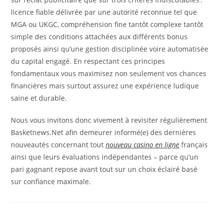
licence fiable délivrée par une autorité reconnue tel que
MGA ou UKGC, compréhension fine tantôt complexe tantôt
simple des conditions attachées aux différents bonus
proposés ainsi qu’une gestion disciplinée voire automatisée
du capital engagé.​ En respectant ces principes
fondamentaux vous maximisez non seulement vos chances
financières mais surtout assurez une expérience ludique
saine et durable.​
Nous vous invitons donc vivement à revisiter régulièrement
Basketnews.Net afin demeurer informé(e) des dernières
nouveautés concernant tout
nouveau casino en ligne
français
ainsi que leurs évaluations indépendantes – parce qu’un
pari gagnant repose avant tout sur un choix éclairé basé
sur confiance maximale.​