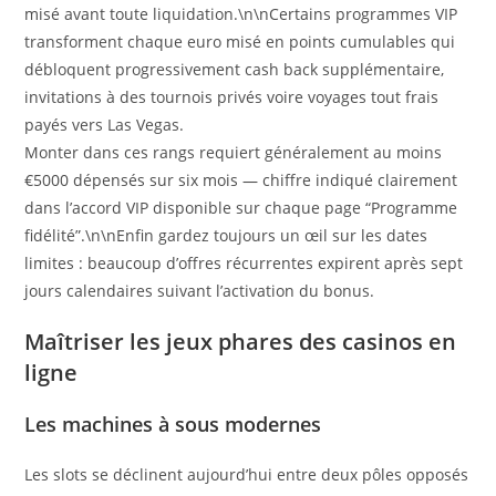
misé avant toute liquidation.\n\nCertains programmes VIP
transforment chaque euro misé en points cumulables qui
débloquent progressivement cash back supplémentaire,
invitations à des tournois privés voire voyages tout frais
payés vers Las Vegas.
Monter dans ces rangs requiert généralement au moins
€5000 dépensés sur six mois — chiffre indiqué clairement
dans l’accord VIP disponible sur chaque page “Programme
fidélité”.\n\nEnfin gardez toujours un œil sur les dates
limites : beaucoup d’offres récurrentes expirent après sept
jours calendaires suivant l’activation du bonus.
Maîtriser les jeux phares des casinos en
ligne
Les machines à sous modernes
Les slots se déclinent aujourd’hui entre deux pôles opposés