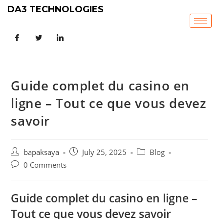
DA3 TECHNOLOGIES
Guide complet du casino en
ligne – Tout ce que vous devez
savoir
bapaksaya
July 25, 2025
Blog
0 Comments
Guide complet du casino en ligne –
Tout ce que vous devez savoir