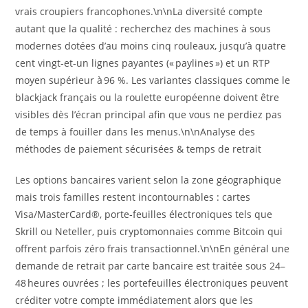
vrais croupiers francophones.\n\nLa diversité compte
autant que la qualité : recherchez des machines à sous
modernes dotées d’au moins cinq rouleaux, jusqu’à quatre
cent vingt‑et‑un lignes payantes (« paylines ») et un RTP
moyen supérieur à 96 %. Les variantes classiques comme le
blackjack français ou la roulette européenne doivent être
visibles dès l’écran principal afin que vous ne perdiez pas
de temps à fouiller dans les menus.\n\nAnalyse des
méthodes de paiement sécurisées & temps de retrait
Les options bancaires varient selon la zone géographique
mais trois familles restent incontournables : cartes
Visa/MasterCard®, porte‑feuilles électroniques tels que
Skrill ou Neteller, puis cryptomonnaies comme Bitcoin qui
offrent parfois zéro frais transactionnel.\n\nEn général une
demande de retrait par carte bancaire est traitée sous 24–
48 heures ouvrées ; les portefeuilles électroniques peuvent
créditer votre compte immédiatement alors que les