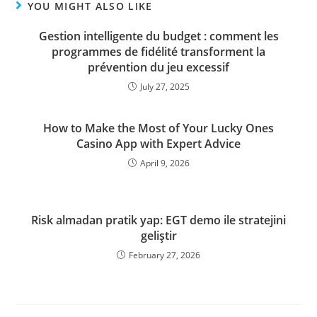
YOU MIGHT ALSO LIKE
Gestion intelligente du budget : comment les
programmes de fidélité transforment la
prévention du jeu excessif
July 27, 2025
How to Make the Most of Your Lucky Ones
Casino App with Expert Advice
April 9, 2026
Risk almadan pratik yap: EGT demo ile stratejini
geliştir
February 27, 2026