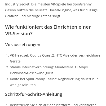
Industry Secret: Die meisten VR‑Spiele bei SpinGranny
Casino nutzen die neueste Unreal‑Engine, was für flüssige
Grafiken und niedrige Latenz sorgt.
Wie funktioniert das Einrichten einer
VR‑Session?
Voraussetzungen
VR‑Headset: Oculus Quest 2, HTC Vive oder vergleichbare
Geräte.
Stabile Internetverbindung: Mindestens 15 Mbps
Download‑Geschwindigkeit.
Konto bei SpinGranny Casino: Registrierung dauert nur
wenige Minuten.
Schritt‑für‑Schritt‑Anleitung
Registrieren Sie sich auf der Plattform und verifizieren