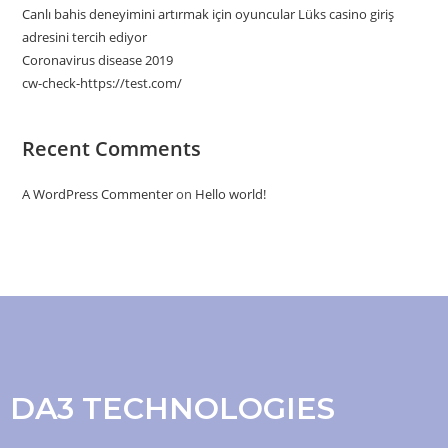
Canlı bahis deneyimini artırmak için oyuncular Lüks casino giriş
adresini tercih ediyor
Coronavirus disease 2019
cw-check-https://test.com/
Recent Comments
A WordPress Commenter
on
Hello world!
DA3 TECHNOLOGIES