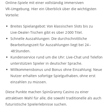
Online‑Spiele mit einer vollständig immersiven
VR‑Umgebung. Hier ein Überblick über die wichtigsten
Vorteile:
Breites Spielangebot: Von klassischen Slots bis zu
Live‑Dealer‑Tischen gibt es über 2 000 Titel.
Schnelle Auszahlungen: Die durchschnittliche
Bearbeitungszeit für Auszahlungen liegt bei 24 –
48 Stunden.
Kundenservice rund um die Uhr: Live‑Chat und Telefon
unterstützen Spieler in deutscher Sprache.
Willkommensbonus und Bonus ohne Einzahlung: Neue
Nutzer erhalten sofortige Spielguthaben, ohne erst
einzahlen zu müssen.
Diese Punkte machen SpinGranny Casino zu einer
attraktiven Wahl für alle, die sowohl traditionelle als auch
futuristische Spielerlebnisse suchen.