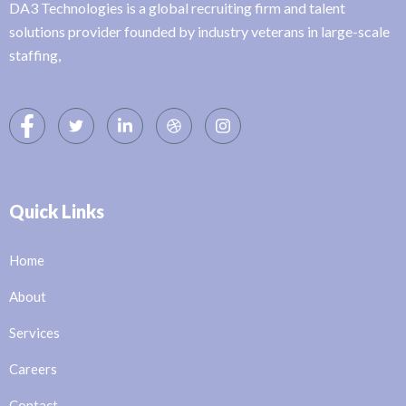
DA3 Technologies is a global recruiting firm and talent
solutions provider founded by industry veterans in large-scale
staffing,
Quick Links
Home
About
Services
Careers
Contact