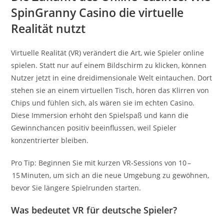
SpinGranny Casino die virtuelle
Realität nutzt
Virtuelle Realität (VR) verändert die Art, wie Spieler online
spielen. Statt nur auf einem Bildschirm zu klicken, können
Nutzer jetzt in eine dreidimensionale Welt eintauchen. Dort
stehen sie an einem virtuellen Tisch, hören das Klirren von
Chips und fühlen sich, als wären sie im echten Casino.
Diese Immersion erhöht den Spielspaß und kann die
Gewinnchancen positiv beeinflussen, weil Spieler
konzentrierter bleiben.
Pro Tip: Beginnen Sie mit kurzen VR‑Sessions von 10 –
15 Minuten, um sich an die neue Umgebung zu gewöhnen,
bevor Sie längere Spielrunden starten.
Was bedeutet VR für deutsche Spieler?