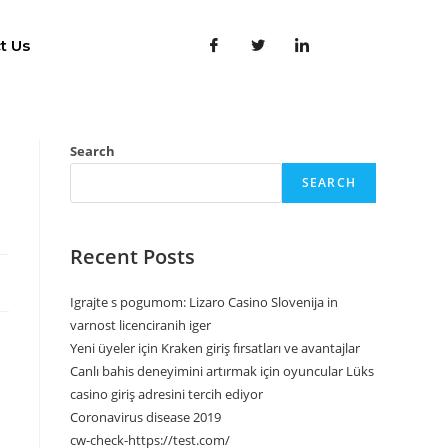
t Us
Search
SEARCH
Recent Posts
Igrajte s pogumom: Lizaro Casino Slovenija in
varnost licenciranih iger
Yeni üyeler için Kraken giriş fırsatları ve avantajlar
Canlı bahis deneyimini artırmak için oyuncular Lüks
casino giriş adresini tercih ediyor
Coronavirus disease 2019
cw-check-https://test.com/