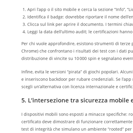
Apri l’app o il sito mobile e cerca la sezione “Info”, “Li
Identifica il badge: dovrebbe riportare il nome dell’en
Clicca sul link per aprire il documento. I termini chiav
Leggi la data dell’ultimo audit; le certificazioni hanno 
Per chi vuole approfondire, esistono strumenti di terze
Chrome) che confrontano i risultati dei test con i dati 
distribuzione di vincite su 10 000 spin e segnalano even
Infine, evita le versioni “pirata” di giochi popolari. Alc
e inseriscono backdoor per rubare credenziali. Se l’app
scegli un’alternativa con licenza internazionale e certific
5. L’intersezione tra sicurezza mobile 
I dispositivi mobili sono esposti a minacce specifiche: r
certificato deve dimostrare di funzionare correttamente 
test di integrità che simulano un ambiente “rooted” per 