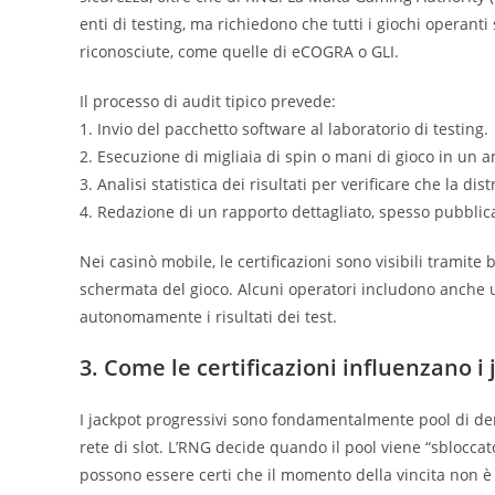
enti di testing, ma richiedono che tutti i giochi operanti 
riconosciute, come quelle di eCOGRA o GLI.
Il processo di audit tipico prevede:
1. Invio del pacchetto software al laboratorio di testing.
2. Esecuzione di migliaia di spin o mani di gioco in un 
3. Analisi statistica dei risultati per verificare che la di
4. Redazione di un rapporto dettagliato, spesso pubblicato
Nei casinò mobile, le certificazioni sono visibili tramite
schermata del gioco. Alcuni operatori includono anche un
autonomamente i risultati dei test.
3. Come le certificazioni influenzano i
I jackpot progressivi sono fondamentalmente pool di d
rete di slot. L’RNG decide quando il pool viene “sbloccato”
possono essere certi che il momento della vincita non è 