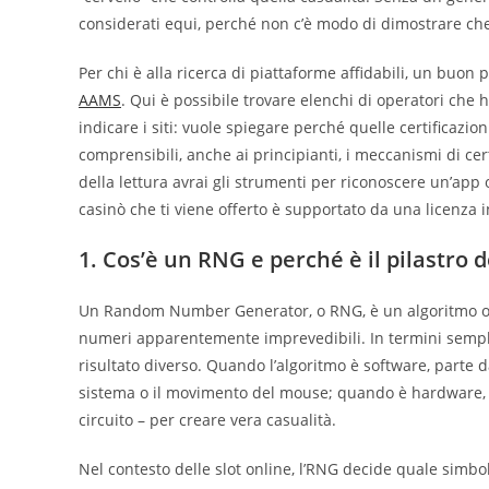
considerati equi, perché non c’è modo di dimostrare che
Per chi è alla ricerca di piattaforme affidabili, un buo
AAMS
. Qui è possibile trovare elenchi di operatori che 
indicare i siti: vuole spiegare perché quelle certificazion
comprensibili, anche ai principianti, i meccanismi di cert
della lettura avrai gli strumenti per riconoscere un’app 
casinò che ti viene offerto è supportato da una licenza in
1. Cos’è un RNG e perché è il pilastro d
Un Random Number Generator, o RNG, è un algoritmo o 
numeri apparentemente imprevedibili. In termini semplici
risultato diverso. Quando l’algoritmo è software, parte d
sistema o il movimento del mouse; quando è hardware, u
circuito – per creare vera casualità.
Nel contesto delle slot online, l’RNG decide quale simbol