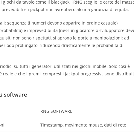
i giochi da tavolo come il blackjack, l’RNG sceglie le carte del mazz
 prevedibili e i jackpot non avrebbero alcuna garanzia di equità.
ali: sequenza (i numeri devono apparire in ordine casuale),
 probabilità) e imprevedibilità (nessun giocatore o sviluppatore dev
isiti non sono rispettati, si aprono le porte a manipolazioni: ad
periodo prolungato, riducendo drasticamente le probabilità di
odici su tutti i generatori utilizzati nei giochi mobile. Solo così è
 è reale e che i premi, compresi i jackpot progressivi, sono distribuit
G software
RNG SOFTWARE
oni
Timestamp, movimento mouse, dati di rete