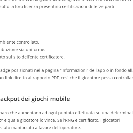
sotto la loro licenza presentino certificazioni di terze parti
ambiente controllato.
stribuzione sia uniforme.
 sul sito dell’ente certificatore.
 badge posizionati nella pagina “Informazioni” dell’app o in fondo all
 link diretto al rapporto PDF, così che il giocatore possa controlla
 jackpot dei giochi mobile
enaro che aumentano ad ogni puntata effettuata su una determina
 e quale giocatore lo vince. Se l’RNG è certificato, i giocatori
stato manipolato a favore dell’operatore.