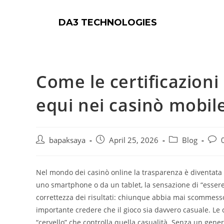
DA3 TECHNOLOGIES
Come le certificazion
equi nei casinò mobil
bapaksaya
April 25, 2026
Blog
Nel mondo dei casinò online la trasparenza è diventata u
uno smartphone o da un tablet, la sensazione di “essere
correttezza dei risultati: chiunque abbia mai scommes
importante credere che il gioco sia davvero casuale. L
“cervello” che controlla quella casualità. Senza un gener