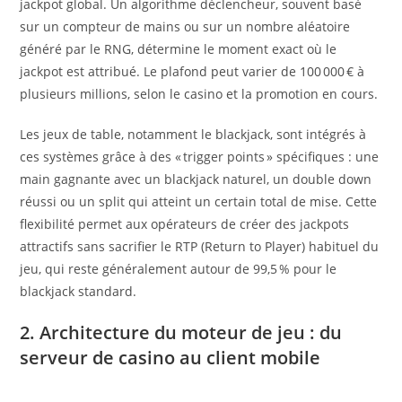
jackpot global. Un algorithme déclencheur, souvent basé
sur un compteur de mains ou sur un nombre aléatoire
généré par le RNG, détermine le moment exact où le
jackpot est attribué. Le plafond peut varier de 100 000 € à
plusieurs millions, selon le casino et la promotion en cours.
Les jeux de table, notamment le blackjack, sont intégrés à
ces systèmes grâce à des « trigger points » spécifiques : une
main gagnante avec un blackjack naturel, un double down
réussi ou un split qui atteint un certain total de mise. Cette
flexibilité permet aux opérateurs de créer des jackpots
attractifs sans sacrifier le RTP (Return to Player) habituel du
jeu, qui reste généralement autour de 99,5 % pour le
blackjack standard.
2. Architecture du moteur de jeu : du
serveur de casino au client mobile