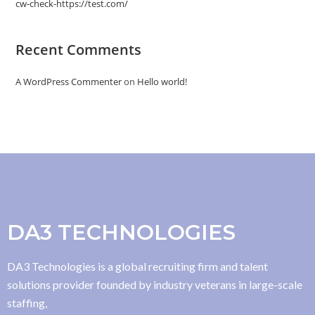
cw-check-https://test.com/
Recent Comments
A WordPress Commenter
on
Hello world!
DA3 TECHNOLOGIES
DA3 Technologies is a global recruiting firm and talent
solutions provider founded by industry veterans in large-scale
staffing,