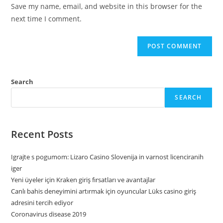
Save my name, email, and website in this browser for the
next time I comment.
Search
SEARCH
Recent Posts
Igrajte s pogumom: Lizaro Casino Slovenija in varnost licenciranih
iger
Yeni üyeler için Kraken giriş fırsatları ve avantajlar
Canlı bahis deneyimini artırmak için oyuncular Lüks casino giriş
adresini tercih ediyor
Coronavirus disease 2019