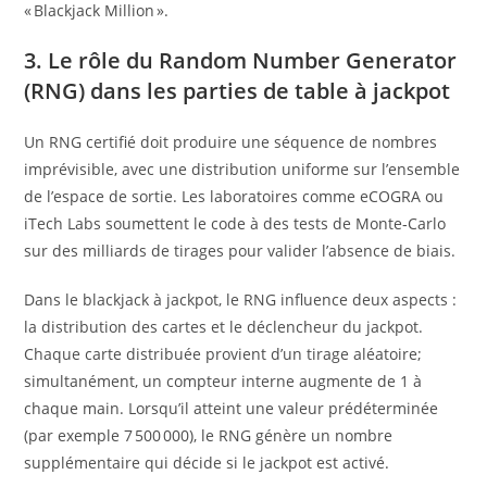
« Blackjack Million ».
3. Le rôle du Random Number Generator
(RNG) dans les parties de table à jackpot
Un RNG certifié doit produire une séquence de nombres
imprévisible, avec une distribution uniforme sur l’ensemble
de l’espace de sortie. Les laboratoires comme eCOGRA ou
iTech Labs soumettent le code à des tests de Monte‑Carlo
sur des milliards de tirages pour valider l’absence de biais.
Dans le blackjack à jackpot, le RNG influence deux aspects :
la distribution des cartes et le déclencheur du jackpot.
Chaque carte distribuée provient d’un tirage aléatoire;
simultanément, un compteur interne augmente de 1 à
chaque main. Lorsqu’il atteint une valeur prédéterminée
(par exemple 7 500 000), le RNG génère un nombre
supplémentaire qui décide si le jackpot est activé.