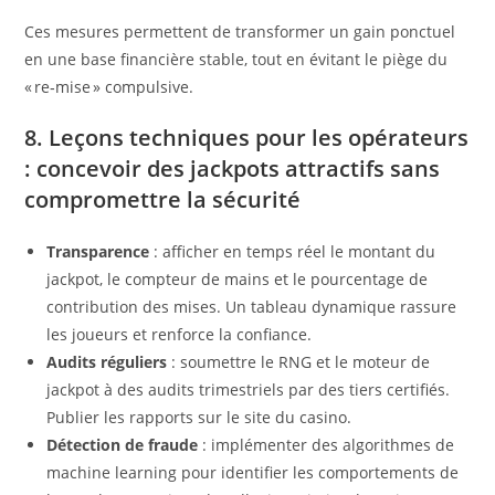
Ces mesures permettent de transformer un gain ponctuel
en une base financière stable, tout en évitant le piège du
« re‑mise » compulsive.
8. Leçons techniques pour les opérateurs
: concevoir des jackpots attractifs sans
compromettre la sécurité
Transparence
: afficher en temps réel le montant du
jackpot, le compteur de mains et le pourcentage de
contribution des mises. Un tableau dynamique rassure
les joueurs et renforce la confiance.
Audits réguliers
: soumettre le RNG et le moteur de
jackpot à des audits trimestriels par des tiers certifiés.
Publier les rapports sur le site du casino.
Détection de fraude
: implémenter des algorithmes de
machine learning pour identifier les comportements de