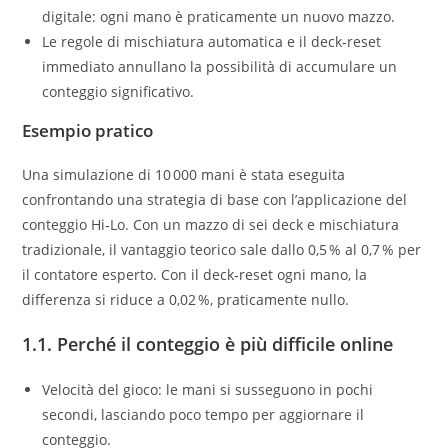
digitale: ogni mano è praticamente un nuovo mazzo.
Le regole di mischiatura automatica e il deck‑reset
immediato annullano la possibilità di accumulare un
conteggio significativo.
Esempio pratico
Una simulazione di 10 000 mani è stata eseguita
confrontando una strategia di base con l’applicazione del
conteggio Hi‑Lo. Con un mazzo di sei deck e mischiatura
tradizionale, il vantaggio teorico sale dallo 0,5 % al 0,7 % per
il contatore esperto. Con il deck‑reset ogni mano, la
differenza si riduce a 0,02 %, praticamente nullo.
1.1. Perché il conteggio è più difficile online
Velocità del gioco: le mani si susseguono in pochi
secondi, lasciando poco tempo per aggiornare il
conteggio.