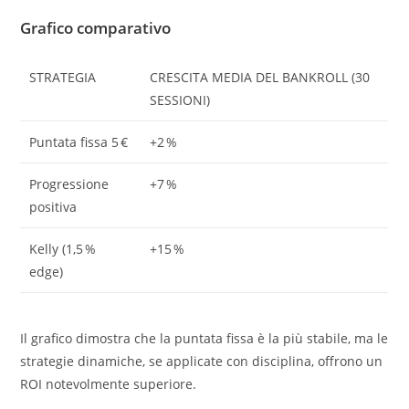
Grafico comparativo
STRATEGIA
CRESCITA MEDIA DEL BANKROLL (30
SESSIONI)
Puntata fissa 5 €
+2 %
Progressione
+7 %
positiva
Kelly (1,5 %
+15 %
edge)
Il grafico dimostra che la puntata fissa è la più stabile, ma le
strategie dinamiche, se applicate con disciplina, offrono un
ROI notevolmente superiore.