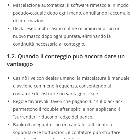
Miscelazione automatica: il software rimescola in modo
pseudo‑casuale dopo ogni mano, annullando l’accumulo
di informazioni.
Deck‑reset: molti casinò online ricominciano con un
nuovo mazzo dopo ogni puntata, eliminando la
continuità necessaria al conteggio.
1.2. Quando il conteggio può ancora dare un
vantaggio
Casinò live con dealer umano: la miscelatura è manuale
e avviene con meno frequenza, consentendo al
contatore di costruire un vantaggio reale.
Regole favorevoli: tavoli che pagano 3:2 sul blackjack,
permettono il “double after split” e non applicano il
“surrender” riducono l’edge del banco.
Bankroll adeguato: con un capitale sufficiente a
sopportare le fluttuazioni, il contatore può sfruttare