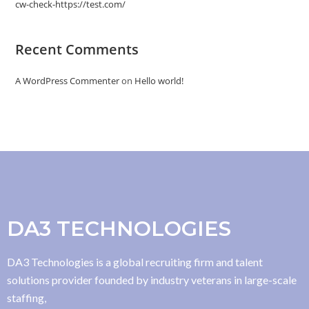
cw-check-https://test.com/
Recent Comments
A WordPress Commenter
on
Hello world!
DA3 TECHNOLOGIES
DA3 Technologies is a global recruiting firm and talent
solutions provider founded by industry veterans in large-scale
staffing,