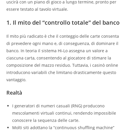
uscirà con un piano di gioco a lungo termine, pronto per
essere testato al tavolo virtuale.
1. Il mito del “controllo totale” del banco
Il mito più radicato è che il conteggio delle carte consenta
di prevedere ogni mano e, di conseguenza, di dominare il
banco. In teoria il sistema Hi‑Lo assegna un valore a
ciascuna carta, consentendo al giocatore di stimare la
composizione del mazzo residuo. Tuttavia, i casinò online
introducono variabili che limitano drasticamente questo
vantaggio.
Realtà
I generatori di numeri casuali (RNG) producono
mescolamenti virtuali continui, rendendo impossibile
conoscere la sequenza delle carte.
Molti siti adottano la “continuous shuffling machine”